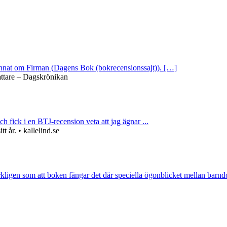
 annat om Firman (Dagens Bok (bokrecensionssajt)). […]
attare – Dagskrönikan
ch fick i en BTJ-recension veta att jag ägnar ...
 år. • kallelind.se
rkligen som att boken fångar det där speciella ögonblicket mellan barnd