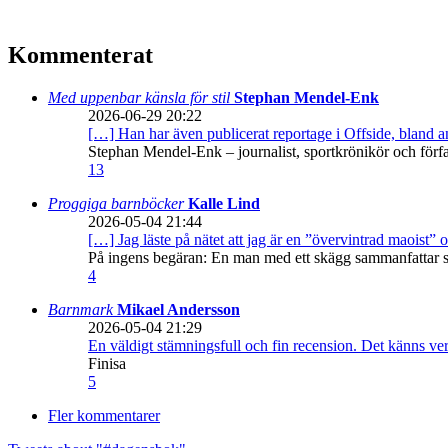
Kommenterat
Med uppenbar känsla för stil
Stephan Mendel-Enk
2026-06-29 20:22
[…] Han har även publicerat reportage i Offside, bland
Stephan Mendel-Enk – journalist, sportkrönikör och förf
13
Proggiga barnböcker
Kalle Lind
2026-05-04 21:44
[…] Jag läste på nätet att jag är en ”övervintrad maoist” o
På ingens begäran: En man med ett skägg sammanfattar sitt
4
Barnmark
Mikael Andersson
2026-05-04 21:29
En väldigt stämningsfull och fin recension. Det känns ve
Finisa
5
Fler kommentarer