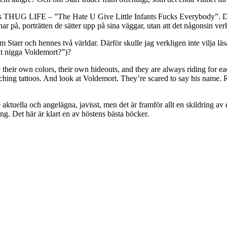
s THUG LIFE – ”The Hate U Give Little Infants Fucks Everybody”. Det ä
ar på, porträtten de sätter upp på sina väggar, utan att det någonsin ver
om Starr och hennes två världar. Därför skulle jag verkligen inte vilja l
t nigga Voldemort?”)?
heir own colors, their own hideouts, and they are always riding for ea
ching tattoos. And look at Voldemort. They’re scared to say his name.
ktuella och angelägna, javisst, men det är framför allt en skildring av
ing. Det här är klart en av höstens bästa böcker.