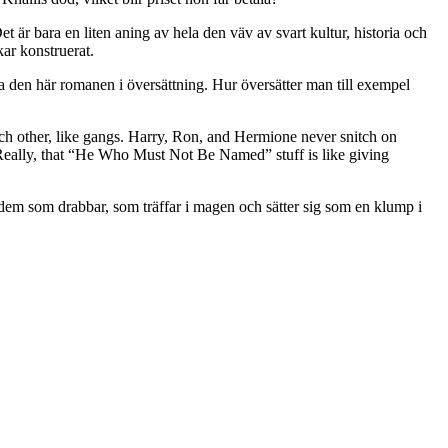
r bara en liten aning av hela den väv av svart kultur, historia och
kar konstruerat.
äsa den här romanen i översättning. Hur översätter man till exempel
ch other, like gangs. Harry, Ron, and Hermione never snitch on
 Really, that “He Who Must Not Be Named” stuff is like giving
 dem som drabbar, som träffar i magen och sätter sig som en klump i