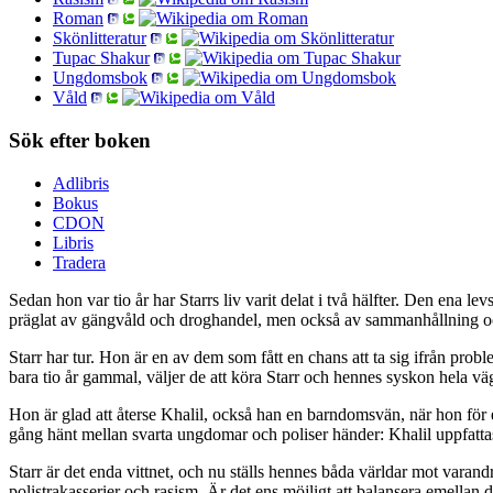
Roman
Skönlitteratur
Tupac Shakur
Ungdomsbok
Våld
Sök efter boken
Adlibris
Bokus
CDON
Libris
Tradera
Sedan hon var tio år har Starrs liv varit delat i två hälfter. Den ena 
präglat av gängvåld och droghandel, men också av sammanhållning 
Starr har tur. Hon är en av dem som fått en chans att ta sig ifrån pro
bara tio år gammal, väljer de att köra Starr och hennes syskon hela vä
Hon är glad att återse Khalil, också han en barndomsvän, när hon för
gång hänt mellan svarta ungdomar och poliser händer: Khalil uppfattas 
Starr är det enda vittnet, och nu ställs hennes båda världar mot varandr
polistrakasserier och rasism. Är det ens möjligt att balansera emellan d