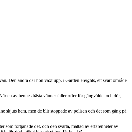
pojkvän. Den andra där hon växt upp, i Garden Heights, ett svart område
När en av hennes bästa vänner faller offer för gängvåldet och dör,
.
enne skjuts hem, men de blir stoppade av polisen och det som gång på
ster som förtjänade det, och den svarta, mättad av erfarenheter av
Khalils död, vilket blir priset hon får betala?