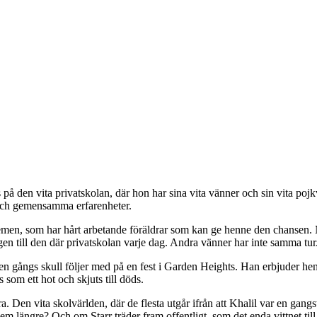
levs på den vita privatskolan, där hon har sina vita vänner och sin vita 
och gemensamma erfarenheter.
blemen, som har hårt arbetande föräldrar som kan ge henne den chansen. 
gen till den där privatskolan varje dag. Andra vänner har inte samma tur
 en gångs skull följer med på en fest i Garden Heights. Han erbjuder h
som ett hot och skjuts till döds.
a. Den vita skolvärlden, där de flesta utgår ifrån att Khalil var en gang
em längre? Och om Starr träder fram offentligt, som det enda vittnet till 