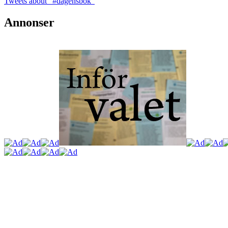
Tweets about "#dagensbok"
Annonser