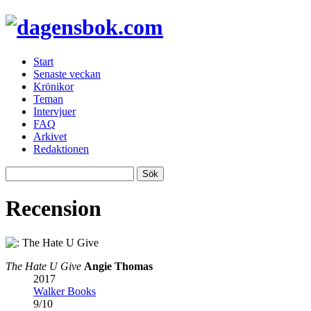
Start
Senaste veckan
Krönikor
Teman
Intervjuer
FAQ
Arkivet
Redaktionen
Recension
The Hate U Give
Angie Thomas
2017
Walker Books
9
/
10