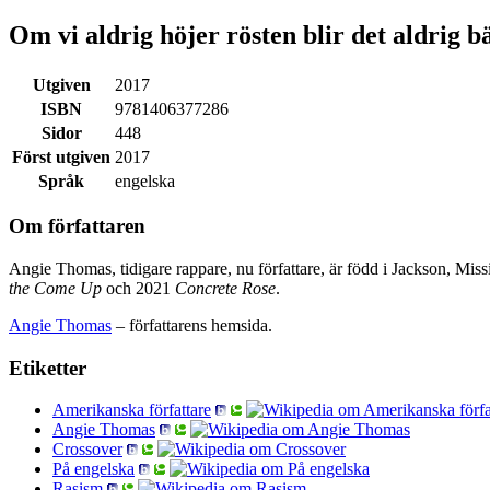
Om vi aldrig höjer rösten blir det aldrig b
Utgiven
2017
ISBN
9781406377286
Sidor
448
Först utgiven
2017
Språk
engelska
Om författaren
Angie Thomas, tidigare rappare, nu författare, är född i Jackson, M
the Come Up
och 2021
Concrete Rose
.
Angie Thomas
– författarens hemsida.
Etiketter
Amerikanska författare
Angie Thomas
Crossover
På engelska
Rasism