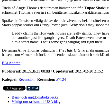
Titeln på Angie Thomas debutroman hämtar hon från
Tupac Shakur
erfarenhet Thomas väver in i sin berättelse, musiken karaktärerna lyssn
Språket är förstås en viktig del av den där väven, av hela berättelsen 
Starrs pappas teorier om
Harry Potter
(och ”Why don’t they shoot tha
Daddy claims the Hogwarts houses are really gangs. They have t
one another, just like gangbangers. Death Eaters even have mat
him a street name. That’s some gangbanging shit right there.
De teman Ange Thomas behandlar i
The Hate U Give
är skrämmande a
halsen, som värmer och lockar till leenden, skratt, tårar och sträckläsn
Ella Andrén
Publicerad:
2017-10-31 00:00
/
Uppdaterad:
2021-02-20 21:52
Kategori:
Recension
|
Recension:
#7124
Barn- och ungdomsboksvecka
Viktigt om rasismen i USA idag