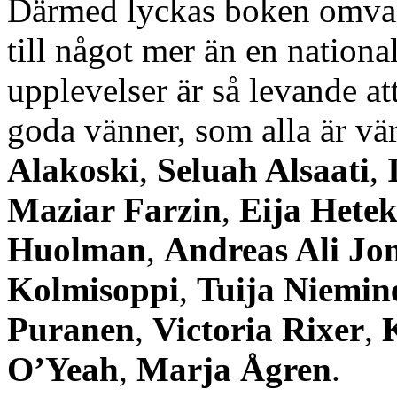
Därmed lyckas boken omvand
till något mer än en nationa
upplevelser är så levande att
goda vänner, som alla är v
Alakoski
,
Seluah Alsaati
,
Maziar Farzin
,
Eija Hetek
Huolman
,
Andreas Ali Jo
Kolmisoppi
,
Tuija Niemin
Puranen
,
Victoria Rixer
,
O’Yeah
,
Marja Ågren
.