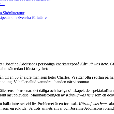
et i Josefine Adolfssons personliga knarkarexposé
Kårnulf was here
. Gi
tal misär redan i första stycket:
n till en 30 år äldre man som heter Charles. Vi sitter ofta i soffan på 
onung. Vi håller alltid varandra i handen när vi somnar.
ättelsens hörnstenar: det dåliga och trasiga sällskapet, det spektakulä
ressant läsupplevelse. Marknadsföringen av
Kårnulf was here
som en dokum
t hålla intresset vid liv. Problemet är en formsak.
Kårnulf was here
sakn
en rökridå. Så trots ämnets allvar och Josefine Adolfssons rörande pat