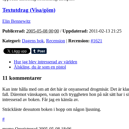
Textutdrag (Visa/göm)
Elin Bennewitz
Publicerad:
2005-05-08 00:00
/
Uppdaterad:
2011-02-13 21:25
Kategori:
Dagens bok
,
Recension
|
Recension:
#1621
Hur jag blev intresserad av världen
Älskling, du är som en pistol
11 kommentarer
Kan inte hålla med om att det här är onyanserad drogmisär. Det är klart a
fall. Däremot vänskapen, vanan och tryggheten hon på nåt sätt har i sit
intresserad av boken. Får jag en känsla av.
Sträckläste dessutom boken i hopp om någon ljusning.
#
momo
Oregistrerad
2005-05-08
18:06