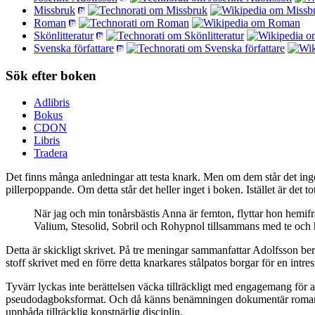
Missbruk
Roman
Skönlitteratur
Svenska författare
Sök efter boken
Adlibris
Bokus
CDON
Libris
Tradera
Det finns många anledningar att testa knark. Men om dem står det ing
pillerpoppande. Om detta står det heller inget i boken. Istället är det to
När jag och min tonårsbästis Anna är femton, flyttar hon hemifrå
Valium, Stesolid, Sobril och Rohypnol tillsammans med te och h
Detta är skickligt skrivet. På tre meningar sammanfattar Adolfsson ber
stoff skrivet med en förre detta knarkares stålpatos borgar för en int
Tyvärr lyckas inte berättelsen väcka tillräckligt med engagemang för at
pseudodagboksformat. Och då känns benämningen dokumentär roman som 
uppbåda tillräcklig konstnärlig disciplin.