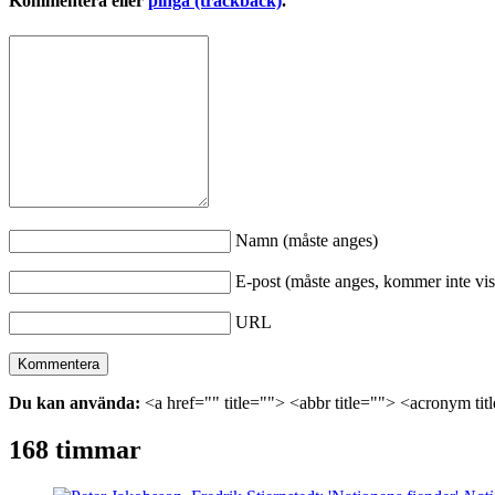
Kommentera eller
pinga (trackback)
.
Namn (måste anges)
E-post (måste anges, kommer inte vis
URL
Du kan använda:
<a href="" title=""> <abbr title=""> <acronym ti
168 timmar