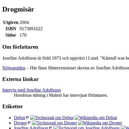
Drogmisär
Utgiven
2004
ISBN
9173891622
Sidor
170
Om författaren
Josefine Adolfsson är född 1973 och uppväxt i Lund. ”Kårnulf was her
Nöjesguiden
– Här finns filmrecensioner skrvna av Josefine Adolfsso
Externa länkar
Intervju med Josefine Adolfsson
Hemlösas tidning i Malmö har intervjuat författaren.
Etiketter
Debut
Droger
Josefine Adolfsson