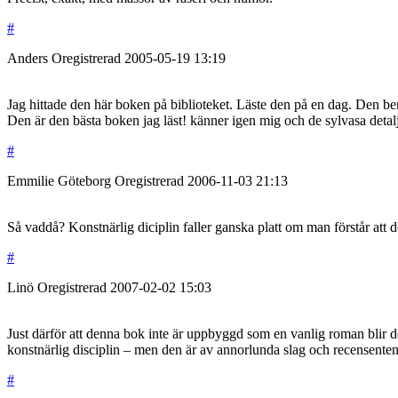
#
Anders
Oregistrerad
2005-05-19
13:19
Jag hittade den här boken på biblioteket. Läste den på en dag. Den be
Den är den bästa boken jag läst! känner igen mig och de sylvasa detaljer
#
Emmilie Göteborg
Oregistrerad
2006-11-03
21:13
Så vaddå? Konstnärlig diciplin faller ganska platt om man förstår att det
#
Linö
Oregistrerad
2007-02-02
15:03
Just därför att denna bok inte är uppbyggd som en vanlig roman blir den
konstnärlig disciplin – men den är av annorlunda slag och recensenten
#