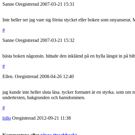
Sanne
Oregistrerad
2007-03-21
15:31
Inte heller ser jag vare sig första stycket eller boken som onyanserat
#
Sanne
Oregistrerad
2007-03-21
15:32
bästa boken någonsin. hittade den inklämd på en hylla längst in på bi
#
Ellen.
Oregistrerad
2008-04-26
12:40
jag kunde inte heller sluta läsa. tycker formatet är en styrka. som om
undertexten, bakgrunden och barndommen.
#
lollo
Oregistrerad
2012-09-21
11:38