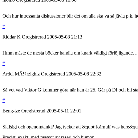
Och hur intressanta diskussioner blir det om alla ska va så jävla p.k. h
#
Riddar K
Oregistrerad
2005-05-08
21:13
Hmm måste de mesta böcker handla om knark väldigt förlöjligande…
#
Ardel MÃ¼rzighiz
Oregistrerad
2005-05-08
22:32
Så vet vad Viktor G kommer göra när han är 25. Går på DI och bli sta
#
Beng-tze
Oregistrerad
2005-05-11
22:01
Slafsigt och ogenomtänkt? Jag tycker att &quot;Kårnulf was here&quot;
Precist, exakt, med massor av raseri och humor.