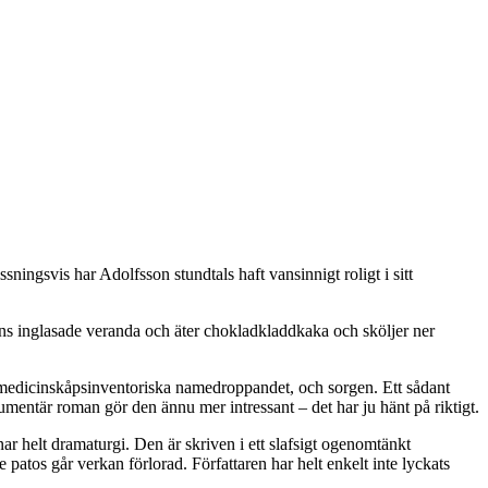
ssningsvis har Adolfsson stundtals haft vansinnigt roligt i sitt
hans inglasade veranda och äter chokladkladdkaka och sköljer ner
ra medicinskåpsinventoriska namedroppandet, och sorgen. Ett sådant
entär roman gör den ännu mer intressant – det har ju hänt på riktigt.
ar helt dramaturgi. Den är skriven i ett slafsigt ogenomtänkt
os går verkan förlorad. Författaren har helt enkelt inte lyckats