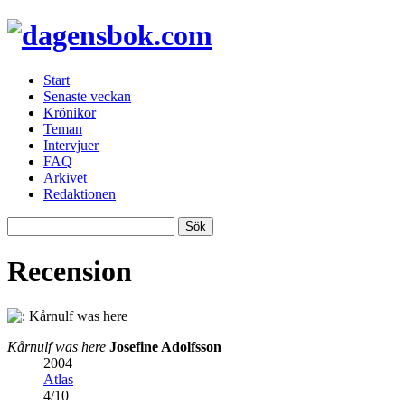
Start
Senaste veckan
Krönikor
Teman
Intervjuer
FAQ
Arkivet
Redaktionen
Recension
Kårnulf was here
Josefine Adolfsson
2004
Atlas
4
/
10