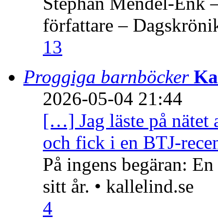
Stephan Mendel-Enk – 
författare – Dagskröni
13
Proggiga barnböcker
Ka
2026-05-04 21:44
[…] Jag läste på nätet 
och fick i en BTJ-recen
På ingens begäran: En
sitt år. • kallelind.se
4