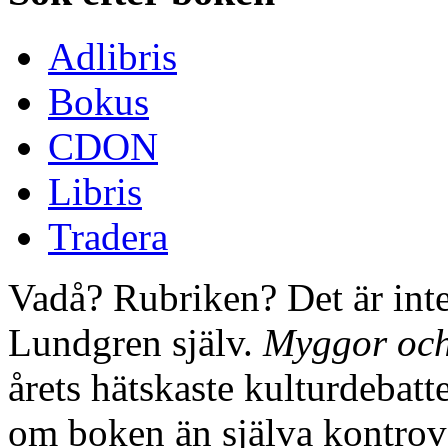
Adlibris
Bokus
CDON
Libris
Tradera
Vadå? Rubriken? Det är inte
Lundgren själv.
Myggor och
årets hätskaste kulturdebatt
om boken än själva kontrove