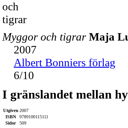
Myggor och tigrar
Maja L
2007
Albert Bonniers förlag
6
/
10
I gränslandet mellan h
Utgiven
2007
ISBN
9789100115111
Sidor
509