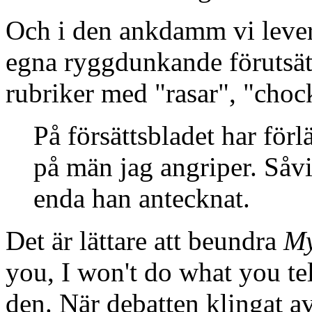
Och i den ankdamm vi lever i
egna ryggdunkande förutsät
rubriker med "rasar", "choc
På försättsbladet har för
på män jag angriper. Såvi
enda han antecknat.
Det är lättare att beundra
My
you, I won't do what you tell
den. När debatten klingat av,