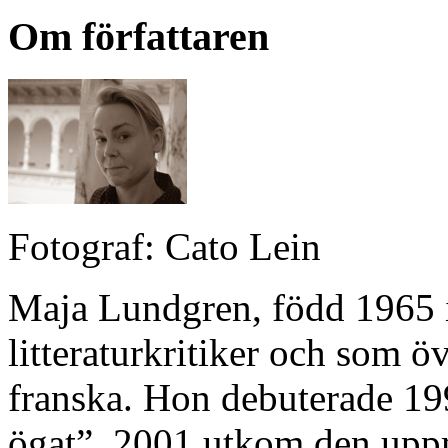
Om författaren
Fotograf: Cato Lein
Maja Lundgren, född 1965 
litteraturkritiker och som ö
franska. Hon debuterade 1
ögat”. 2001 utkom den up