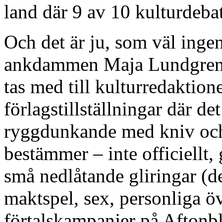
land där 9 av 10 kulturdeba
Och det är ju, som väl ingen
ankdammen Maja Lundgrens n
tas med till kulturredaktione
förlagstillställningar där de
ryggdunkande med kniv och
bestämmer – inte officiellt,
små nedlåtande gliringar (d
maktspel, sex, personliga ö
förtalskampanjer på Aftonbl