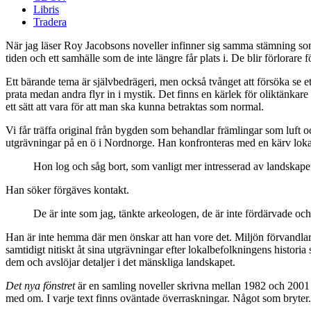
Libris
Tradera
När jag läser Roy Jacobsons noveller infinner sig samma stämning so
tiden och ett samhälle som de inte längre får plats i. De blir förlorare 
Ett bärande tema är självbedrägeri, men också tvånget att försöka se e
prata medan andra flyr in i mystik. Det finns en kärlek för oliktänkar
ett sätt att vara för att man ska kunna betraktas som normal.
Vi får träffa original från bygden som behandlar främlingar som luf
utgrävningar på en ö i Nordnorge. Han konfronteras med en kärv lok
Hon log och såg bort, som vanligt mer intresserad av landskapet
Han söker förgäves kontakt.
De är inte som jag, tänkte arkeologen, de är inte fördärvade och u
Han är inte hemma där men önskar att han vore det. Miljön förvandlar h
samtidigt nitiskt åt sina utgrävningar efter lokalbefolkningens histori
dem och avslöjar detaljer i det mänskliga landskapet.
Det nya fönstret
är en samling noveller skrivna mellan 1982 och 2001 
med om. I varje text finns oväntade överraskningar. Något som bryter.