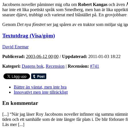
Jacobsens noveller påminner mig ofta om
Robert Kangas
och även
har inte ett lika poetiskt språk som Smedberg, men han är lika uppriktig
snarare djärvt, trubbigt och varierat med blåstället på. En grovjobbare 
Genom
Det nya fönstret
ser jag spåren av en traktor som möljar sig i
Textutdrag (Visa/göm)
David Enemar
Publicerad:
2003-06-12 00:00
/
Uppdaterad:
2011-01-03 18:22
Kategori:
Dagens bok
,
Recension
|
Recension:
#741
Bättre än väntat, men inte bra
Innovativt men inte tillräckligt
En kommentar
[...] “När jag läser Roy Jacobsons noveller infinner sig samma stä
tiden och ett samhälle som de inte längre får plats i. De blir förlorare
Läs mer [...]