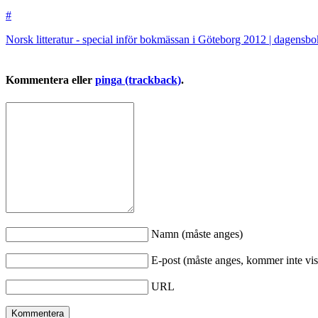
#
Norsk litteratur - special inför bokmässan i Göteborg 2012 | dagensb
Kommentera eller
pinga (trackback)
.
Namn (måste anges)
E-post (måste anges, kommer inte vis
URL