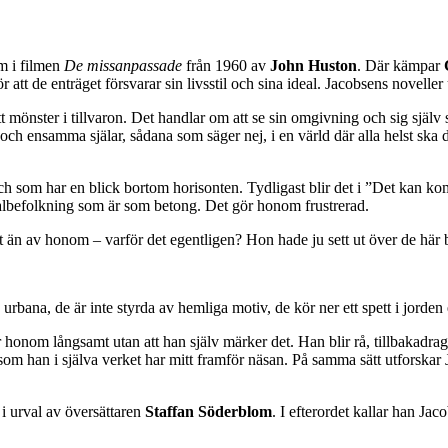
m i filmen
De missanpassade
från 1960 av
John Huston
. Där kämpar
för att de enträget försvarar sin livsstil och sina ideal. Jacobsens novell
tt mönster i tillvaron. Det handlar om att se sin omgivning och sig sjä
e och ensamma själar, sådana som säger nej, i en värld där alla helst sk
t och som har en blick bortom horisonten. Tydligast blir det i ”Det ka
albefolkning som är som betong. Det gör honom frustrerad.
 än av honom – varför det egentligen? Hon hade ju sett ut över de här be
rbana, de är inte styrda av hemliga motiv, de kör ner ett spett i jorden e
onom långsamt utan att han själv märker det. Han blir rå, tillbakadrage
a som han i själva verket har mitt framför näsan. På samma sätt utforskar
i urval av översättaren
Staffan Söderblom
. I efterordet kallar han Jac