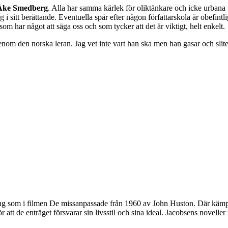
Åke Smedberg
. Alla har samma kärlek för oliktänkare och icke urbana
 i sitt berättande. Eventuella spår efter någon författarskola är obefintl
som har något att säga oss och som tycker att det är viktigt, helt enkelt.
genom den norska leran. Jag vet inte vart han ska men han gasar och sli
mning som i filmen De missanpassade från 1960 av John Huston. Där k
 för att de enträget försvarar sin livsstil och sina ideal. Jacobsens nove