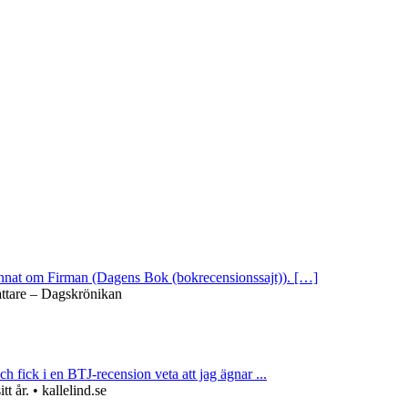
 annat om Firman (Dagens Bok (bokrecensionssajt)). […]
attare – Dagskrönikan
ch fick i en BTJ-recension veta att jag ägnar ...
 år. • kallelind.se