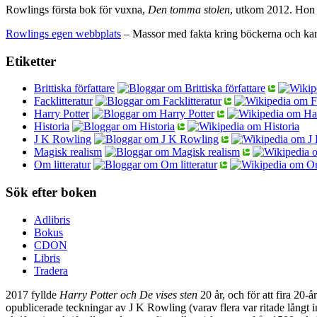
Rowlings första bok för vuxna,
Den tomma stolen
, utkom 2012. Hon 
Rowlings egen webbplats
– Massor med fakta kring böckerna och kar
Etiketter
Brittiska författare
Facklitteratur
Harry Potter
Historia
J K Rowling
Magisk realism
Om litteratur
Sök efter boken
Adlibris
Bokus
CDON
Libris
Tradera
2017 fyllde
Harry Potter och De vises sten
20 år, och för att fira 20-
opublicerade teckningar av J K Rowling (varav flera var ritade långt 