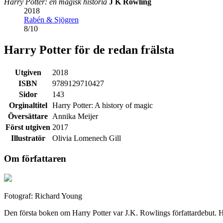
Harry Potter: en magisk historia
J K Rowling
2018
Rabén & Sjögren
8
/
10
Harry Potter för de redan frälsta
Utgiven
2018
ISBN
9789129710427
Sidor
143
Orginaltitel
Harry Potter: A history of magic
Översättare
Annika Meijer
Först utgiven
2017
Illustratör
Olivia Lomenech Gill
Om författaren
Fotograf: Richard Young
Den första boken om Harry Potter var J.K. Rowlings författardebut. H