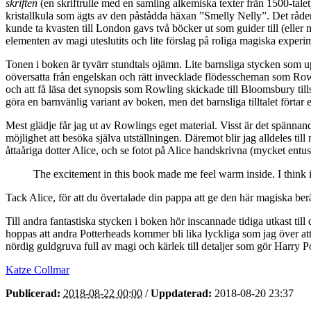
skriften
(en skriftrulle med en samling alkemiska texter från 1500-talet
kristallkula som ägts av den påstådda häxan ”Smelly Nelly”. Det råder 
kunde ta kvasten till London gavs två böcker ut som guider till (eller
elementen av magi uteslutits och lite förslag på roliga magiska experime
Tonen i boken är tyvärr stundtals ojämn. Lite barnsliga stycken som 
oöversatta från engelskan och rätt invecklade flödesscheman som Rowli
och att få läsa det synopsis som Rowling skickade till Bloomsbury ti
göra en barnvänlig variant av boken, men det barnsliga tilltalet förtar
Mest glädje får jag ut av Rowlings eget material. Visst är det spännan
möjlighet att besöka själva utställningen. Däremot blir jag alldeles ti
åttaåriga dotter Alice, och se fotot på Alice handskrivna (mycket entusi
The excitement in this book made me feel warm inside. I think it
Tack Alice, för att du övertalade din pappa att ge den här magiska ber
Till andra fantastiska stycken i boken hör inscannade tidiga utkast til
hoppas att andra Potterheads kommer bli lika lyckliga som jag över at
nördig guldgruva full av magi och kärlek till detaljer som gör Harry Pot
Katze Collmar
Publicerad:
2018-08-22 00:00
/
Uppdaterad:
2018-08-20 23:37