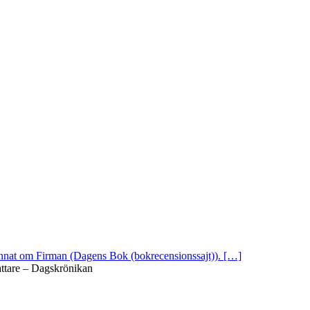
 annat om Firman (Dagens Bok (bokrecensionssajt)). […]
attare – Dagskrönikan