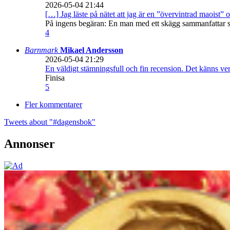
2026-05-04 21:44
[…] Jag läste på nätet att jag är en ”övervintrad maoist” o
På ingens begäran: En man med ett skägg sammanfattar sitt
4
Barnmark
Mikael Andersson
2026-05-04 21:29
En väldigt stämningsfull och fin recension. Det känns ve
Finisa
5
Fler kommentarer
Tweets about "#dagensbok"
Annonser