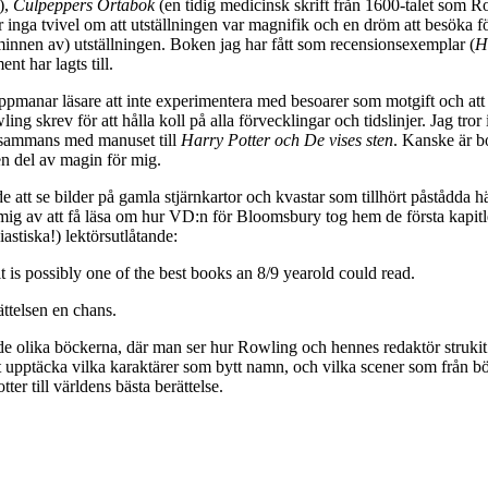
),
Culpeppers Örtabok
(en tidig medicinsk skrift från 1600-talet som R
inga tvivel om att utställningen var magnifik och en dröm att besöka fö
 minnen av) utställningen. Boken jag har fått som recensionsexemplar (
H
nt har lagts till.
uppmanar läsare att inte experimentera med besoarer som motgift och att
ng skrev för att hålla koll på alla förvecklingar och tidslinjer. Jag tr
llsammans med manuset till
Harry Potter och De vises sten
. Kanske är b
 en del av magin för mig.
de att se bilder på gamla stjärnkartor och kvastar som tillhört påstådda 
ll mig av att få läsa om hur VD:n för Bloomsbury tog hem de första kapit
astiska!) lektörsutlåtande:
 is possibly one of the best books an 8/9 yearold could read.
ättelsen en chans.
l de olika böckerna, där man ser hur Rowling och hennes redaktör strukit
t upptäcka vilka karaktärer som bytt namn, och vilka scener som från b
ter till världens bästa berättelse.