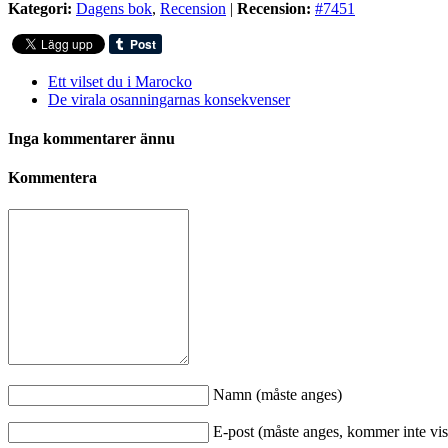
Kategori:
Dagens bok
,
Recension
|
Recension:
#7451
Ett vilset du i Marocko
De virala osanningarnas konsekvenser
Inga kommentarer ännu
Kommentera
Namn (måste anges)
E-post (måste anges, kommer inte vis