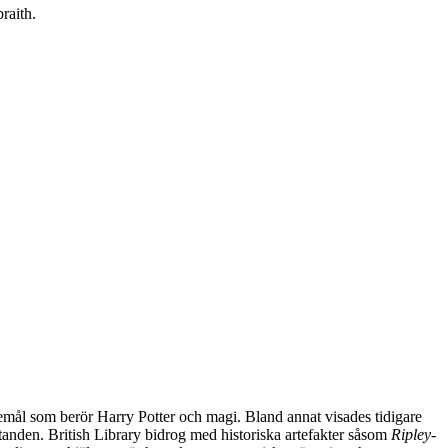
raith.
föremål som berör Harry Potter och magi. Bland annat visades tidigare
åtanden. British Library bidrog med historiska artefakter såsom
Ripley-