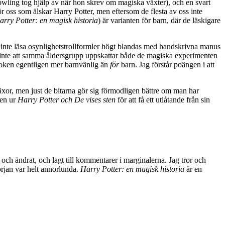
owling tog hjälp av när hon skrev om magiska växter), och en svart
r oss som älskar Harry Potter, men eftersom de flesta av oss inte
arry Potter: en magisk historia
) är varianten för barn, där de läskigare
 inte läsa osynlighetstrollformler högt blandas med handskrivna manus
or inte att samma åldersgrupp uppskattar både de magiska experimenten
oken egentligen mer barnvänlig än
för
barn. Jag förstår poängen i att
häxor, men just de bitarna gör sig förmodligen bättre om man har
len ur
Harry Potter och De vises sten
för att få ett utlåtande från sin
 och ändrat, och lagt till kommentarer i marginalerna. Jag tror och
örjan var helt annorlunda.
Harry Potter: en magisk historia
är en