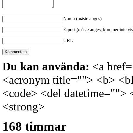
Namn (måste anges)
E-post (måste anges, kommer inte vis
URL
Du kan använda:
<a href="
<acronym title=""> <b> <bl
<code> <del datetime=""> 
<strong>
168 timmar