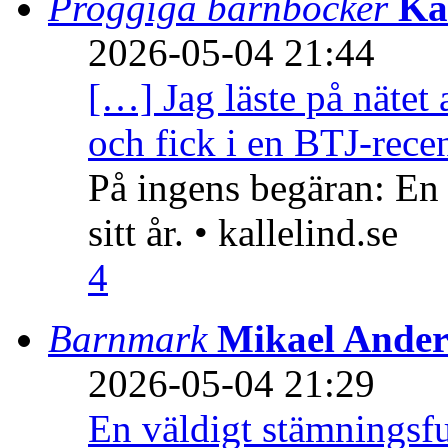
Proggiga barnböcker
Ka
2026-05-04 21:44
[…] Jag läste på nätet 
och fick i en BTJ-recen
På ingens begäran: En
sitt år. • kallelind.se
4
Barnmark
Mikael Ander
2026-05-04 21:29
En väldigt stämningsfu