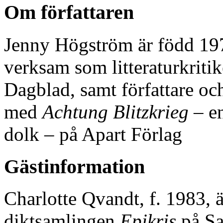
Om författaren
Jenny Högström är född 197
verksam som litteraturkriti
Dagblad, samt författare oc
med
Achtung Blitzkrieg
– en
dolk – på Apart Förlag
Gästinformation
Charlotte Qvandt, f. 1983, ä
diktsamlingen
Epikris
på Sa