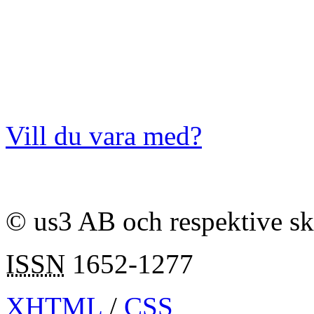
Vill du vara med?
© us3 AB och respektive s
ISSN
1652-1277
XHTML
/
CSS