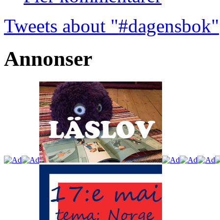
Tweets about "#dagensbok"
Annonser