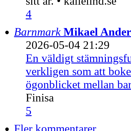
sitt år. • kallelind.se
4
Barnmark
Mikael Ander
2026-05-04 21:29
En väldigt stämningsfu
verkligen som att boke
ögonblicket mellan ba
Finisa
5
Fler kommentarer