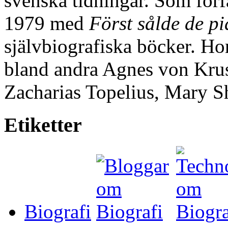
svenska tidningar. Som förf
1979 med
Först sålde de pi
självbiografiska böcker. Ho
bland andra Agnes von Krus
Zacharias Topelius, Mary S
Etiketter
Biografi