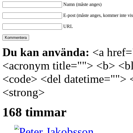
Namn (måste anges)
E-post (måste anges, kommer inte vis
URL
Du kan använda:
<a href="
<acronym title=""> <b> <bl
<code> <del datetime=""> 
<strong>
168 timmar