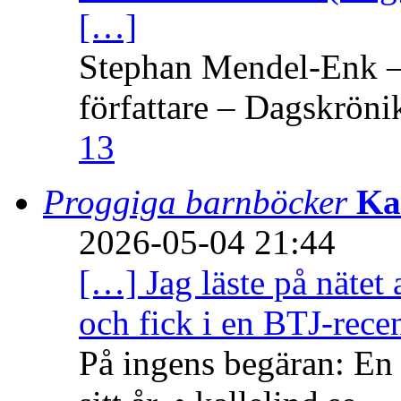
[…]
Stephan Mendel-Enk – 
författare – Dagskröni
13
Proggiga barnböcker
Ka
2026-05-04 21:44
[…] Jag läste på nätet 
och fick i en BTJ-recen
På ingens begäran: En