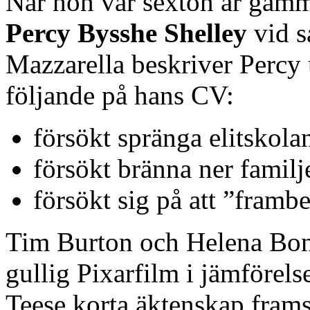
När hon var sexton år gamm
Percy Bysshe Shelley
vid s
Mazzarella beskriver Percy u
följande på hans CV:
försökt spränga elitskola
försökt bränna ner fami
försökt sig på att ”framb
Tim Burton och Helena Bon
gullig Pixarfilm i jämföre
Teese korta äktenskap framst