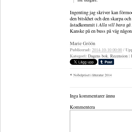
Ingenting jag skriver kan förmod
den bitskhet och den skarpa och 
åstadkommit i
Alla vill bara gå
Kanske på en buss på väg någonst
Marie Gröön
Publicerad:
Upp
2014-10-10 00:00
/
Kategori:
Dagens bok
,
Recension
|
Nobelpriset i litteratur 2014
Inga kommentarer ännu
Kommentera