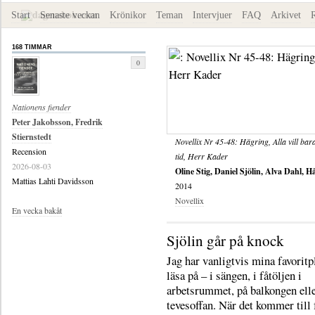
Start
Senaste veckan
Krönikor
Teman
Intervjuer
FAQ
Arkivet
168 TIMMAR
0
Nationens fiender
Peter Jakobsson, Fredrik
Stiernstedt
Novellix Nr 45-48: Hägring, Alla vill bara
Recension
tid, Herr Kader
2026-08-03
Oline Stig, Daniel Sjölin, Alva Dahl, 
Mattias Lahti Davidsson
2014
Novellix
En vecka bakåt
Sjölin går på knock
Jag har vanligtvis mina favoritpl
läsa på – i sängen, i fåtöljen i
arbetsrummet, på balkongen elle
tevesoffan. När det kommer till 