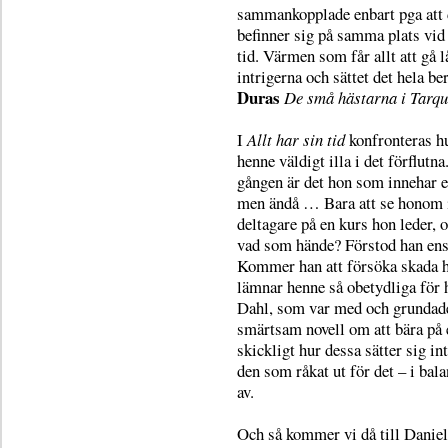
sammankopplade enbart pga att 
befinner sig på samma plats vi
tid. Värmen som får allt att gå
intrigerna och sättet det hela 
Duras
De små hästarna i Tarqu
I
Allt har sin tid
konfronteras h
henne väldigt illa i det förflutn
gången är det hon som innehar 
men ändå … Bara att se honom 
deltagare på en kurs hon leder,
vad som hände? Förstod han ens 
Kommer han att försöka skada h
lämnar henne så obetydliga för 
Dahl, som var med och grundade 
smärtsam novell om att bära på e
skickligt hur dessa sätter sig in
den som råkat ut för det – i bal
av.
Och så kommer vi då till Danie