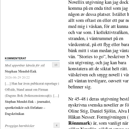
Novellix utgivning kan jag dock
komma på en enda titel som jag 
någon av dessa platser. Istället 
allt som oftast en eller ett par n
med mig i väskan, för att kunna 
och var som. I kollektivtrafiken,
stranden, i väntrummet på en
vårdcentral, på ett flyg eller bar
bänk mitt i stan medan jag vänta
vän. ”Stories to go”, beskriver 
KOMMENTERAT
sin utgivning, och jag kan bara
13
Med uppenbar känsla för stil
konstatera att de siktat helt rätt
Stephan Mendel-Enk
välskriven och snygg novell i vä
2026-06-29 20:22
all väntan trevligare, oavsett var
[…] Han har även publicerat reportage i
befinner sig.
Offside, bland annat om Firman
(Dagens Bok (bokrecensionssajt)). […]
Nr 45-48 i deras utgivning bestå
Stephan Mendel-Enk – journalist,
nyskrivna svenska noveller av fö
sportkrönikör och författare –
Oline Stig, Daniel Sjölin, Alva
Dagskrönikan
Håkan Nesser. Formgivningen 
Rönnmark
) är, som vanligt när
4
Proggiga barnböcker
gäller Novellix, väldigt snygg o