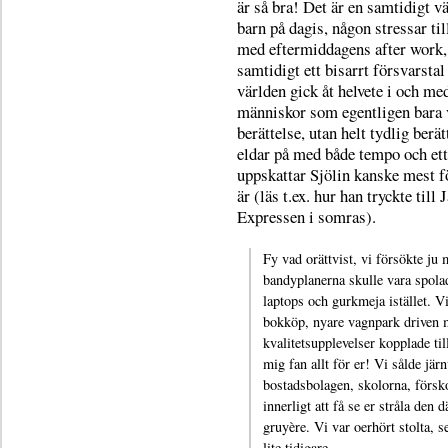
är så bra! Det är en samtidigt vä
barn på dagis, någon stressar ti
med eftermiddagens after work,
samtidigt ett bisarrt försvarstal
världen gick åt helvete i och me
människor som egentligen bara 
berättelse, utan helt tydlig berä
eldar på med både tempo och et
uppskattar Sjölin kanske mest f
är (läs t.ex. hur han tryckte till
Expressen i somras).
Fy vad orättvist, vi försökte ju m
bandyplanerna skulle vara spola
laptops och gurkmeja istället. Vi
bokköp, nyare vagnpark driven 
kvalitetsupplevelser kopplade ti
mig fan allt för er! Vi sålde jär
bostadsbolagen, skolorna, försko
innerligt att få se er stråla den d
gruyère. Vi var oerhört stolta, s
lite tidigare.