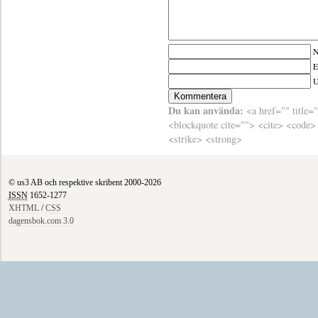
N
E
Du kan använda:
<a href="" title=
<blockquote cite=""> <cite> <code>
<strike> <strong>
© us3 AB och respektive skribent 2000-2026
ISSN
1652-1277
XHTML
/
CSS
dagensbok.com 3.0