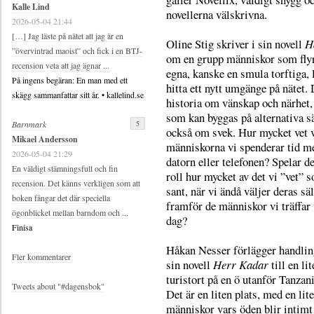
Kalle Lind
novellerna välskrivna.
2026-05-04 21:44
[…] Jag läste på nätet att jag är en
Oline Stig skriver i sin novell
H
”övervintrad maoist” och fick i en BTJ-
om en grupp människor som flyr
recension veta att jag ägnar ...
egna, kanske en smula torftiga, l
På ingens begäran: En man med ett
hitta ett nytt umgänge på nätet. 
skägg sammanfattar sitt år. • kallelind.se
historia om vänskap och närhet, 
som kan byggas på alternativa s
5
Barnmark
också om svek. Hur mycket vet 
Mikael Andersson
människorna vi spenderar tid m
2026-05-04 21:29
datorn eller telefonen? Spelar d
En väldigt stämningsfull och fin
roll hur mycket av det vi ”vet” 
recension. Det känns verkligen som att
sant, när vi ändå väljer deras sä
boken fångar det där speciella
framför de människor vi träffar 
ögonblicket mellan barndom och ...
dag?
Finisa
Håkan Nesser förlägger handlin
Fler kommentarer
sin novell
Herr Kadar
till en li
turistort på en ö utanför Tanzani
Tweets about "#dagensbok"
Det är en liten plats, med en lit
människor vars öden blir intimt