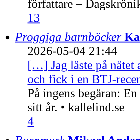
författare – Dagskröni
13
Proggiga barnböcker
Ka
2026-05-04 21:44
[…] Jag läste på nätet 
och fick i en BTJ-recen
På ingens begäran: En
sitt år. • kallelind.se
4