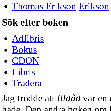
Thomas Erikson
Sök efter boken
Adlibris
Bokus
CDON
Libris
Tradera
Jag trodde att
Illdåd
var en d
hade. Den andra boken om 