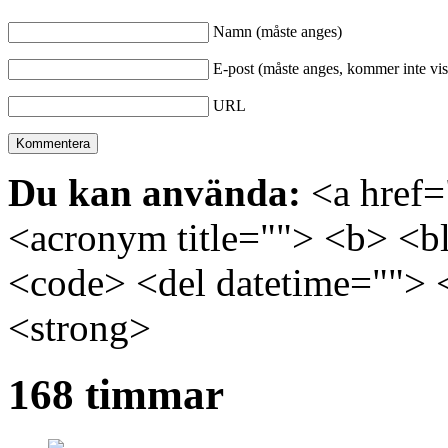
Namn (måste anges)
E-post (måste anges, kommer inte vis
URL
Du kan använda:
<a href="
<acronym title=""> <b> <bl
<code> <del datetime=""> 
<strong>
168 timmar