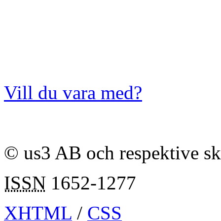
Vill du vara med?
© us3 AB och respektive s
ISSN
1652-1277
XHTML
/
CSS