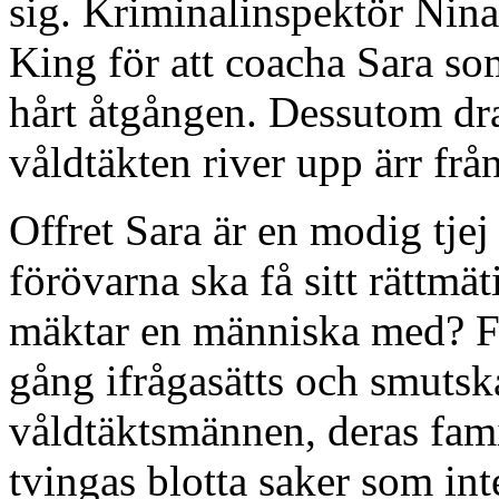
sig. Kriminalinspektör Nina
King för att coacha Sara som
hårt åtgången. Dessutom dra
våldtäkten river upp ärr fr
Offret Sara är en modig tjej 
förövarna ska få sitt rättmä
mäktar en människa med? För
gång ifrågasätts och smutsk
våldtäktsmännen, deras fami
tvingas blotta saker som int