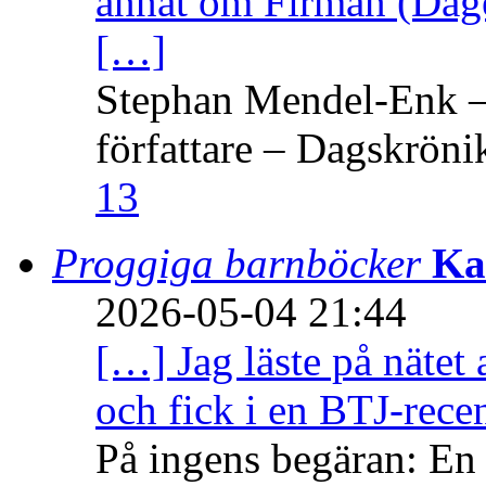
annat om Firman (Dage
[…]
Stephan Mendel-Enk – 
författare – Dagskröni
13
Proggiga barnböcker
Ka
2026-05-04 21:44
[…] Jag läste på nätet 
och fick i en BTJ-recen
På ingens begäran: En