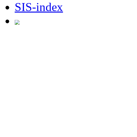
XHTML
/
CSS
dagensbok.com 3.0
Prenumerera (RSS)
Hela dagensbok.com
Bara recensioner
Kommentarer
Bloglovin'
elsewhere.dagensbok.c