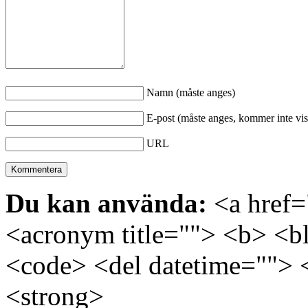
Namn (måste anges)
E-post (måste anges, kommer inte vis
URL
Du kan använda:
<a href="
<acronym title=""> <b> <bl
<code> <del datetime=""> 
<strong>