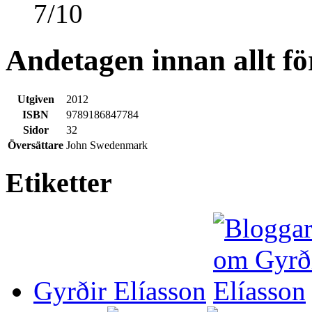
7
/
10
Andetagen innan allt f
Utgiven
2012
ISBN
9789186847784
Sidor
32
Översättare
John Swedenmark
Etiketter
Gyrðir Elíasson