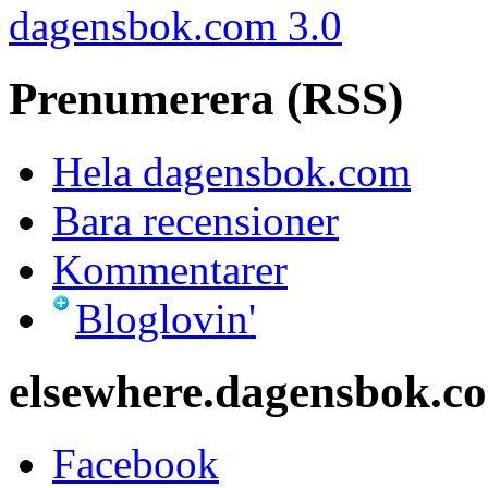
Vill du vara med?
© us3 AB och respektive s
ISSN
1652-1277