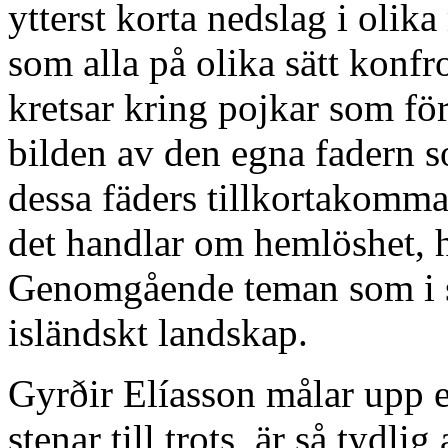
ytterst korta nedslag i olik
som alla på olika sätt kon
kretsar kring pojkar som fört
bilden av den egna fadern s
dessa fäders tillkortakomm
det handlar om hemlöshet, 
Genomgående teman som i sin
isländskt landskap.
Gyrðir Elíasson målar upp 
stenar till trots, är så tydli