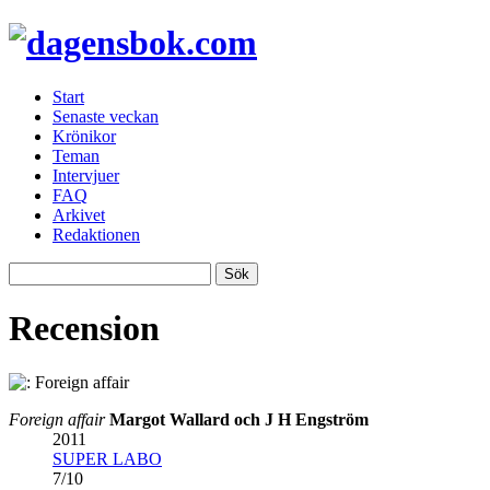
Start
Senaste veckan
Krönikor
Teman
Intervjuer
FAQ
Arkivet
Redaktionen
Recension
Foreign affair
Margot Wallard och J H Engström
2011
SUPER LABO
7
/
10