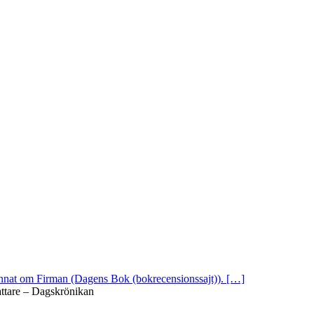
 annat om Firman (Dagens Bok (bokrecensionssajt)). […]
attare – Dagskrönikan