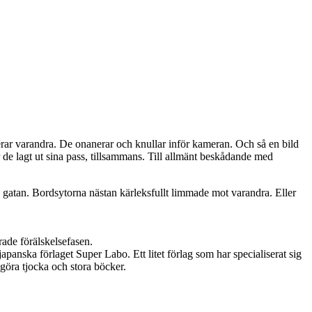
ferar varandra. De onanerar och knullar inför kameran. Och så en bild
r de lagt ut sina pass, tillsammans. Till allmänt beskådande med
å gatan. Bordsytorna nästan kärleksfullt limmade mot varandra. Eller
rade förälskelsefasen.
anska förlaget Super Labo. Ett litet förlag som har specialiserat sig
 göra tjocka och stora böcker.