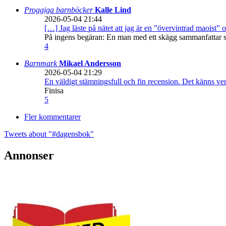
Proggiga barnböcker
Kalle Lind
2026-05-04 21:44
[…] Jag läste på nätet att jag är en ”övervintrad maoist” o
På ingens begäran: En man med ett skägg sammanfattar sitt
4
Barnmark
Mikael Andersson
2026-05-04 21:29
En väldigt stämningsfull och fin recension. Det känns ve
Finisa
5
Fler kommentarer
Tweets about "#dagensbok"
Annonser