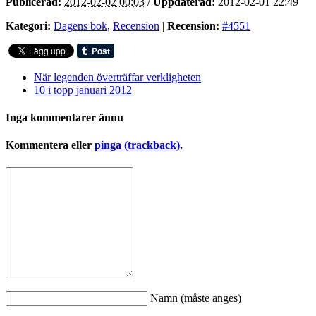
Publicerad:
2012-02-02 00:03
/
Uppdaterad:
2012-02-01 22:49
Kategori:
Dagens bok
,
Recension
|
Recension:
#4551
När legenden överträffar verkligheten
10 i topp januari 2012
Inga kommentarer ännu
Kommentera eller
pinga (trackback)
.
Namn (måste anges)