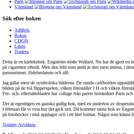
Paris
Värmland
Sök efter boken
Adlibris
Bokus
CDON
Libris
Tradera
Detta är en kärleksbok. Engström mötte Wallard. Nu har de gjort en bo
på cigaretten efteråt. Men den bild som ändå är den mest intima, i denn
passnummer, födelsedatum och allt.
Jag gillar mest de symboliska bilderna. De runda caféborden uppställda
bilden på de två flipperspelen, vilken föreställer J H och vilken före
För- och- eftersättsbladen har collage från parets hemtrakter Paris oc
Det är egentligen en ganska gullig bok, med en underton av desperatio
I februari får vi veta hur det gick sen. Då kommer nästa bok av Engst
på fotoböcker i små upplagor och i ett litet format. Något som känns be
Tommy Arvidson