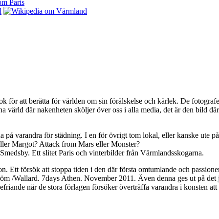
k för att berätta för världen om sin förälskelse och kärlek. De fotogra
a värld där nakenheten sköljer över oss i alla media, det är den bild dä
 på varandra för städning. I en för övrigt tom lokal, eller kanske ute p
ställer Margot? Attack from Mars eller Monster?
h Smedsby. Ett slitet Paris och vinterbilder från Värmlandsskogarna.
n. Ett försök att stoppa tiden i den där första omtumlande och passione
röm /Wallard. 7days Athen. November 2011. Även denna ges ut på det jap
friande när de stora förlagen försöker överträffa varandra i konsten att