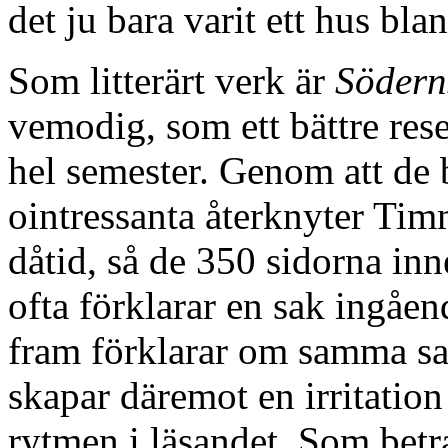
det ju bara varit ett hus bla
Som litterärt verk är
Södern
vemodig, som ett bättre rese
hel semester. Genom att de 
ointressanta återknyter Timm 
dåtid, så de 350 sidorna inn
ofta förklarar en sak ingåe
fram förklarar om samma sak
skapar däremot en irritation 
rytmen i läsandet. Som betr