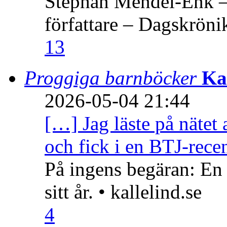
Stephan Mendel-Enk – 
författare – Dagskröni
13
Proggiga barnböcker
Ka
2026-05-04 21:44
[…] Jag läste på nätet 
och fick i en BTJ-recen
På ingens begäran: En
sitt år. • kallelind.se
4