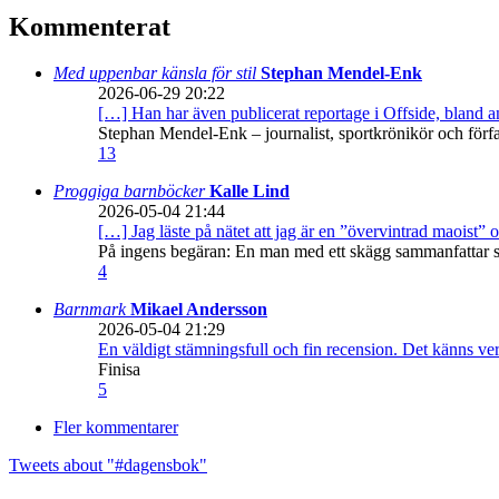
Kommenterat
Med uppenbar känsla för stil
Stephan Mendel-Enk
2026-06-29 20:22
[…] Han har även publicerat reportage i Offside, bland
Stephan Mendel-Enk – journalist, sportkrönikör och förf
13
Proggiga barnböcker
Kalle Lind
2026-05-04 21:44
[…] Jag läste på nätet att jag är en ”övervintrad maoist” o
På ingens begäran: En man med ett skägg sammanfattar sitt
4
Barnmark
Mikael Andersson
2026-05-04 21:29
En väldigt stämningsfull och fin recension. Det känns ve
Finisa
5
Fler kommentarer
Tweets about "#dagensbok"