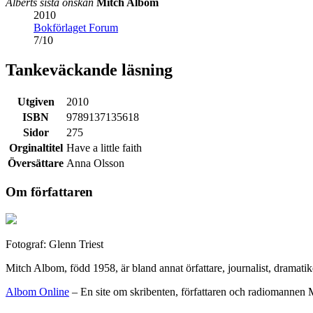
Alberts sista önskan
Mitch Albom
2010
Bokförlaget Forum
7
/
10
Tankeväckande läsning
Utgiven
2010
ISBN
9789137135618
Sidor
275
Orginaltitel
Have a little faith
Översättare
Anna Olsson
Om författaren
Fotograf: Glenn Triest
Mitch Albom, född 1958, är bland annat örfattare, journalist, dramat
Albom Online
– En site om skribenten, författaren och radiomannen