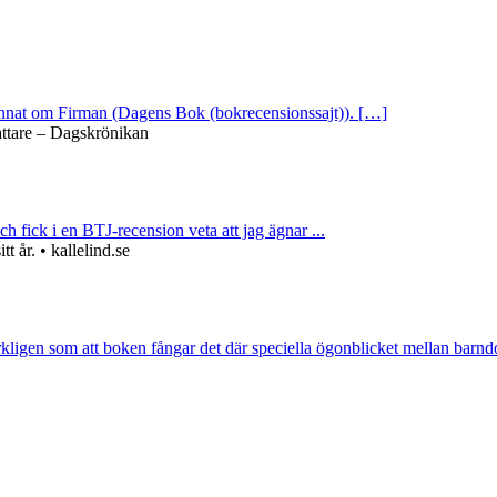
 annat om Firman (Dagens Bok (bokrecensionssajt)). […]
attare – Dagskrönikan
ch fick i en BTJ-recension veta att jag ägnar ...
 år. • kallelind.se
rkligen som att boken fångar det där speciella ögonblicket mellan barnd