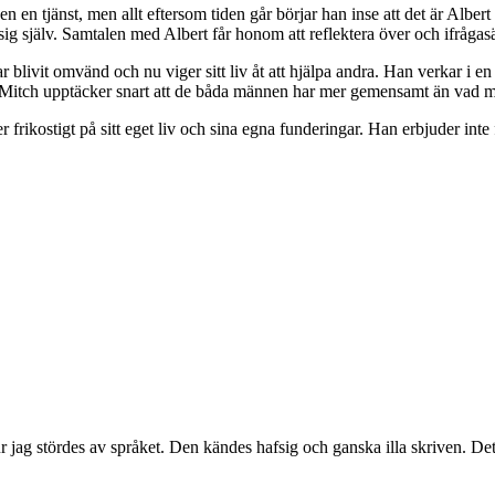
n en tjänst, men allt eftersom tiden går börjar han inse att det är Albert
g själv. Samtalen med Albert får honom att reflektera över och ifrågasät
har blivit omvänd och nu viger sitt liv åt att hjälpa andra. Han verkar i
 Mitch upptäcker snart att de båda männen har mer gemensamt än vad ma
ikostigt på sitt eget liv och sina egna funderingar. Han erbjuder inte fä
 jag stördes av språket. Den kändes hafsig och ganska illa skriven. Det