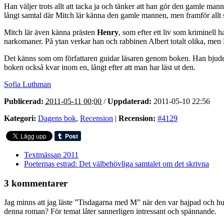
Han väljer trots allt att tacka ja och tänker att han gör den gamle manne
långt samtal där Mitch lär känna den gamle mannen, men framför allt si
Mitch lär även känna prästen
Henry
, som efter ett liv som kriminell 
narkomaner. På ytan verkar han och rabbinen Albert totalt olika, men
Det känns som om författaren guidar läsaren genom boken. Han bjuder fr
boken också kvar inom en, långt efter att man har läst ut den.
Sofia Luthman
Publicerad:
2011-05-11 00:00
/
Uppdaterad:
2011-05-10 22:56
Kategori:
Dagens bok
,
Recension
|
Recension:
#4129
Textmässan 2011
Poeternas estrad: Det välbehövliga samtalet om det skrivna
3 kommentarer
Jag minns att jag läste ”Tisdagarna med M” när den var hajpad och hur
denna roman? För temat låter sannerligen intressant och spännande.