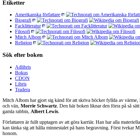
Etiketter
Amerikanska författare
Biografi
Facklitteratur
Filosofi
Mitch Albom
Religion
Sök efter boken
Adlibris
Bokus
CDON
Libris
Tradera
Mitch Albom har gjort sig känd för att skriva böcker fyllda av värm
och vän,
Morrie Schwartz
. Den här boken liknar den förra på så sätt
gamla rabbin,
Albert Lewis
.
Författaren är fullt upptagen av att göra karriär. Han har alla materi
kan tänka sig att hålla minnestalet på hans begravning. Först tvekar 
honom.