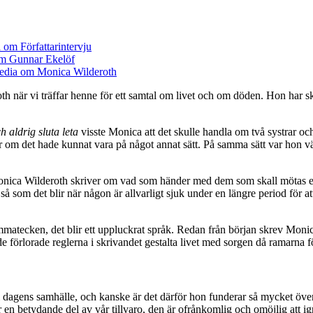
 när vi träffar henne för ett samtal om livet och om döden. Hon har skr
h aldrig sluta leta
visste Monica att det skulle handla om två systrar och 
r om det hade kunnat vara på något annat sätt. På samma sätt var hon 
Monica Wilderoth skriver om vad som händer med dem som skall mötas e
som det blir när någon är allvarligt sjuk under en längre period för att 
mmatecken, det blir ett uppluckrat språk. Redan från början skrev Moni
r de förlorade reglerna i skrivandet gestalta livet med sorgen då ramarna 
ts i dagens samhälle, och kanske är det därför hon funderar så mycket öv
är en betydande del av vår tillvaro, den är ofrånkomlig och omöjlig att i