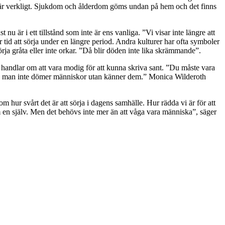
e är verkligt. Sjukdom och ålderdom göms undan på hem och det finns
nu är i ett tillstånd som inte är ens vanliga. ”Vi visar inte längre att
r tid att sörja under en längre period. Andra kulturer har ofta symboler
örja gråta eller inte orkar. ”Då blir döden inte lika skrämmande”.
handlar om att vara modig för att kunna skriva sant. ”Du måste vara
n, så man inte dömer människor utan känner dem.” Monica Wilderoth
 hur svårt det är att sörja i dagens samhälle. Hur rädda vi är för att
 en själv. Men det behövs inte mer än att våga vara människa”, säger