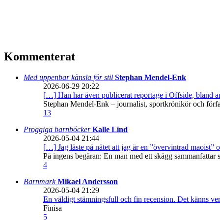
Kommenterat
Med uppenbar känsla för stil
Stephan Mendel-Enk
2026-06-29 20:22
[…] Han har även publicerat reportage i Offside, bland
Stephan Mendel-Enk – journalist, sportkrönikör och förf
13
Proggiga barnböcker
Kalle Lind
2026-05-04 21:44
[…] Jag läste på nätet att jag är en ”övervintrad maoist” o
På ingens begäran: En man med ett skägg sammanfattar sitt
4
Barnmark
Mikael Andersson
2026-05-04 21:29
En väldigt stämningsfull och fin recension. Det känns ve
Finisa
5