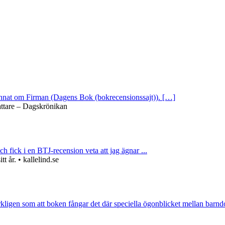
 annat om Firman (Dagens Bok (bokrecensionssajt)). […]
attare – Dagskrönikan
ch fick i en BTJ-recension veta att jag ägnar ...
 år. • kallelind.se
rkligen som att boken fångar det där speciella ögonblicket mellan barnd