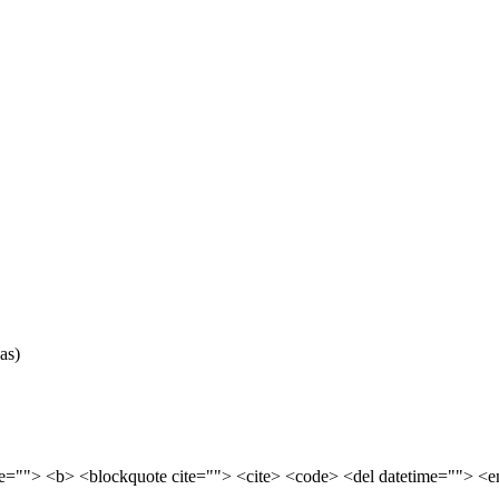
as)
tle=""> <b> <blockquote cite=""> <cite> <code> <del datetime=""> <e