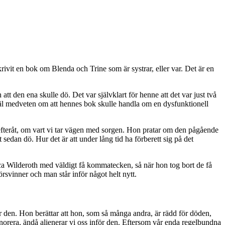
ivit en bok om Blenda och Trine som är systrar, eller var. Det är en
att den ena skulle dö. Det var självklart för henne att det var just två
väl medveten om att hennes bok skulle handla om en dysfunktionell
fteråt, om vart vi tar vägen med sorgen. Hon pratar om den pågående
sedan dö. Hur det är att under lång tid ha förberett sig på det
ca Wilderoth med väldigt få kommatecken, så när hon tog bort de få
försvinner och man står inför något helt nytt.
er den. Hon berättar att hon, som så många andra, är rädd för döden,
gnorera, ändå alienerar vi oss inför den. Eftersom vår enda regelbundna