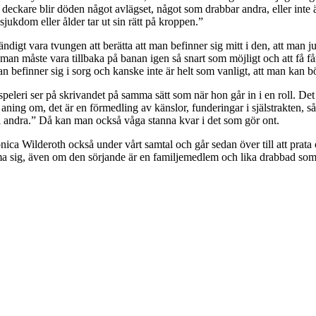
eckare blir döden något avlägset, något som drabbar andra, eller int
jukdom eller ålder tar ut sin rätt på kroppen.”
gt vara tvungen att berätta att man befinner sig mitt i den, att man just 
 man måste vara tillbaka på banan igen så snart som möjligt och att få få
an befinner sig i sorg och kanske inte är helt som vanligt, att man kan b
eri ser på skrivandet på samma sätt som när hon går in i en roll. Det 
n aning om, det är en förmedling av känslor, funderingar i själstrakte
 i andra.” Då kan man också våga stanna kvar i det som gör ont.
a Wilderoth också under vårt samtal och går sedan över till att prata om
rma sig, även om den sörjande är en familjemedlem och lika drabbad som