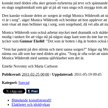
kontakt med döden ofta sker genom nyheterna på teve och spännande d
en slags ungdomskult som går ut på att vara unga och snygga trots att s
Den kanske svåraste delen av sorgen är enligt Monica Wilderoth att ständi
vi är i sorg”, säger Monica Wilderoth och berättar att hon upplever att
som visar att man befinner sig i sorg, som sorgeband, då vet alla att m
Monica Wilderoth som också arbetar mycket med dramatik och skådespel
modig i tanken för att våga stå på någon slags kant som du inte har e
tycker som
Gunnar Ekelöf
: ”Det som är botten i dig är botten också
”Vem har patent på den största och mest sanna sorgen?” frågar sig Monic
närma oss allt som har med döden att göra. ”Sorg är ofta svårt att nä
Monica Wilderoth med samma självklarhet som det är.
Emelie Novotny och Maria Carlsson
Publicerad:
2011-02-25 00:00
/
Uppdaterad:
2011-05-19 09:45
Kategori:
Special
Bländande konstfotografi!
Elakheter och idoldyrkan