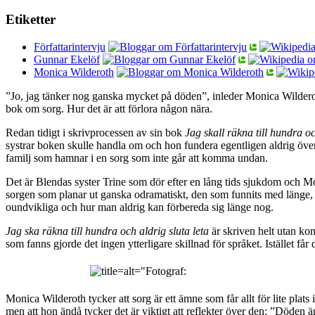
Etiketter
Författarintervju
Gunnar Ekelöf
Monica Wilderoth
”Jo, jag tänker nog ganska mycket på döden”, inleder Monica Wilderoth
bok om sorg. Hur det är att förlora någon nära.
Redan tidigt i skrivprocessen av sin bok
Jag skall räkna till hundra oc
systrar boken skulle handla om och hon fundera egentligen aldrig öve
familj som hamnar i en sorg som inte går att komma undan.
Det är Blendas syster Trine som dör efter en lång tids sjukdom och 
sorgen som planar ut ganska odramatiskt, den som funnits med länge, så 
oundvikliga och hur man aldrig kan förbereda sig länge nog.
Jag ska räkna till hundra och aldrig sluta leta
är skriven helt utan ko
som fanns gjorde det ingen ytterligare skillnad för språket. Istället få
Monica Wilderoth tycker att sorg är ett ämne som får allt för lite pla
men att hon ändå tycker det är viktigt att reflekter över den: ”Döden 