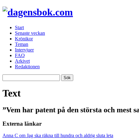
Start
Senaste veckan
Krönikor
Teman
Intervjuer
FAQ
Arkivet
Redaktionen
Text
”Vem har patent på den största och mest 
Externa länkar
Anna C om Jag ska räkna till hundra och aldrig sluta leta