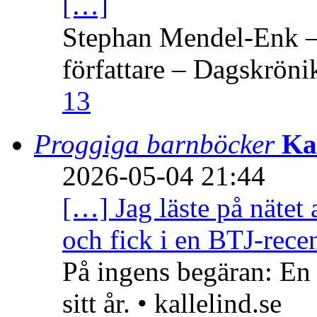
[…]
Stephan Mendel-Enk – 
författare – Dagskröni
13
Proggiga barnböcker
Ka
2026-05-04 21:44
[…] Jag läste på nätet 
och fick i en BTJ-recen
På ingens begäran: En
sitt år. • kallelind.se