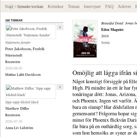
Start
Senaste veckan
Krönikor
Teman
Intervjuer
FAQ
Arkivet
168 TIMMAR
Beautiful Dead: Jonas b
0
Eden Maguire
2010
Nationens fiender
Semic
Peter Jakobsson, Fredrik
Stiernstedt
Recension
2026-08-03
Omöjlig att lägga ifrån s
Mattias Lahti Davidsson
Något konstigt försiggår på Ell
High. På mindre än ett år har fy
0
tonåringar dött: Jonas, Arizon
och Phoenix. Ingen vet varför. Ä
Sipp sapp klickeli klack
bara en slump? Har dödsfallen 
Matthew Diffee
gemensamt? Frågorna hopar sig.
Recension
minst för Phoenix flickvän Dar
2026-07-30
får bära på en outhärdlig sorg, 
Anna Liv Lidström
som hon hemsöks av syner av d