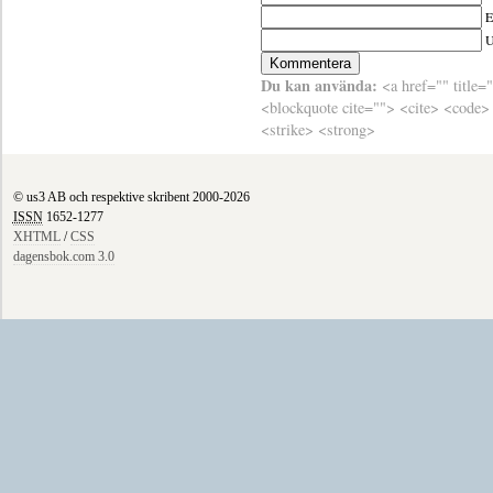
E
Du kan använda:
<a href="" title=
<blockquote cite=""> <cite> <code>
<strike> <strong>
© us3 AB och respektive skribent 2000-2026
ISSN
1652-1277
XHTML
/
CSS
dagensbok.com 3.0