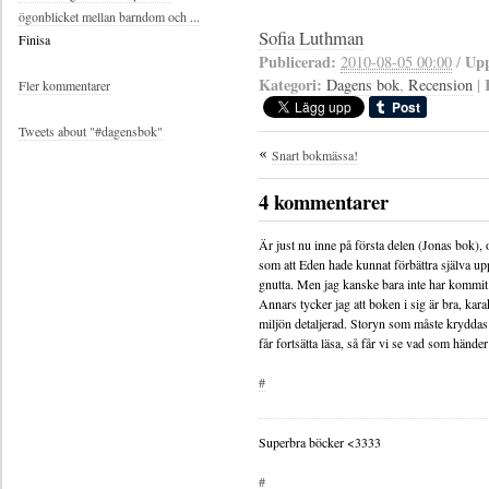
ögonblicket mellan barndom och ...
Sofia Luthman
Finisa
Publicerad:
Upp
2010-08-05 00:00
/
Kategori:
Dagens bok
,
Recension
|
Fler kommentarer
Tweets about "#dagensbok"
Snart bokmässa!
4 kommentarer
Är just nu inne på första delen (Jonas bok),
som att Eden hade kunnat förbättra själva up
gnutta. Men jag kanske bara inte har kommit
Annars tycker jag att boken i sig är bra, kar
miljön detaljerad. Storyn som måste kryddas 
får fortsätta läsa, så får vi se vad som händer
#
Superbra böcker <3333
#