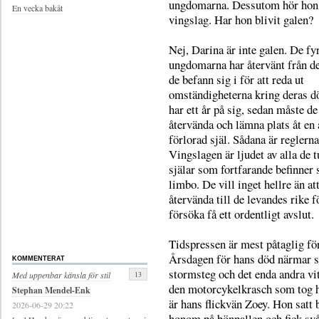
ungdomarna. Dessutom hör hon 
En vecka bakåt
vingslag. Har hon blivit galen?
Nej, Darina är inte galen. De fy
ungdomarna har återvänt från d
de befann sig i för att reda ut
omständigheterna kring deras d
har ett år på sig, sedan måste de
återvända och lämna plats åt en
förlorad själ. Sådana är reglerna
Vingslagen är ljudet av alla de t
själar som fortfarande befinner s
limbo. De vill inget hellre än at
återvända till de levandes rike fö
försöka få ett ordentligt avslut.
Tidspressen är mest påtaglig fö
Årsdagen för hans död närmar 
KOMMENTERAT
stormsteg och det enda andra vitt
13
Med uppenbar känsla för stil
den motorcykelkrasch som tog h
Stephan Mendel-Enk
är hans flickvän Zoey. Hon satt
2026-06-29 20:22
honom på bönpallen och fick sv