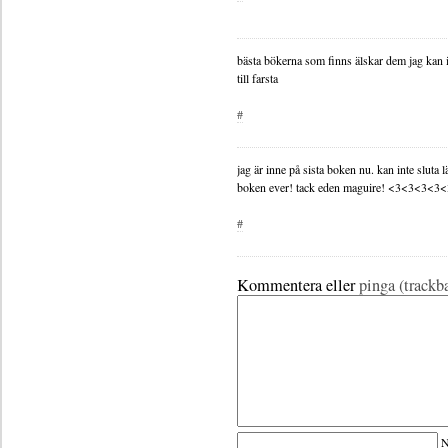
bästa bökerna som finns älskar dem jag kan in
till farsta
#
jag är inne på sista boken nu. kan inte sluta l
boken ever! tack eden maguire! <3<3<3<
#
Kommentera eller
pinga (trackb
N