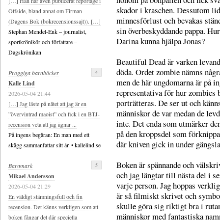
[…] Han har även publicerat reportage i
skador i kraschen. Dessutom lid
Offside, bland annat om Firman
minnesförlust och bevakas ständ
(Dagens Bok (bokrecensionssajt)). […]
sin överbeskyddande pappa. Hur
Stephan Mendel-Enk – journalist,
Darina kunna hjälpa Jonas?
sportkrönikör och författare –
Dagskrönikan
Beautiful Dead är varken levand
döda. Ordet zombie nämns några
4
Proggiga barnböcker
men de här ungdomarna är på ing
Kalle Lind
representativa för hur zombies 
2026-05-04 21:44
porträtteras. De ser ut och kän
[…] Jag läste på nätet att jag är en
människor de var medan de levd
”övervintrad maoist” och fick i en BTJ-
inte. Det enda som utmärker dem
recension veta att jag ägnar ...
på den kroppsdel som förknippa
På ingens begäran: En man med ett
där kniven gick in under gängsl
skägg sammanfattar sitt år. • kallelind.se
Boken är spännande och välskriv
5
Barnmark
och jag längtar till nästa del i se
Mikael Andersson
varje person. Jag hoppas verklige
2026-05-04 21:29
är så filmiskt skrivet och symb
En väldigt stämningsfull och fin
skulle göra sig riktigt bra i ru
recension. Det känns verkligen som att
människor med fantastiska nam
boken fångar det där speciella