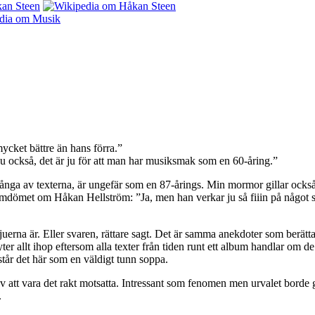
ycket bättre än hans förra.”
n ju också, det är ju för att man har musiksmak som en 60-åring.”
ånga av texterna, är ungefär som en 87-årings. Min mormor gillar ocks
r omdömet om Håkan Hellström: ”Ja, men han verkar ju så fiiin på något s
erna är. Eller svaren, rättare sagt. Det är samma anekdoter som berättas i
flyter allt ihop eftersom alla texter från tiden runt ett album handlar om
tår det här som en väldigt tunn soppa.
v att vara det rakt motsatta. Intressant som fenomen men urvalet borde g
.