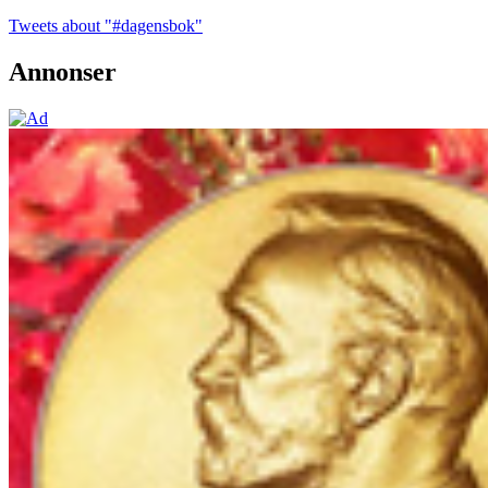
Tweets about "#dagensbok"
Annonser