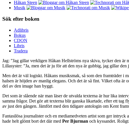
Håkan Steen
Musik
Sök efter boken
Adlibris
Bokus
CDON
Libris
Tradera
Jag: ”Jag gillar verkligen Håkan Hellströms nya skiva, tycker den är m
Lillasyster: ”Ja, men det är ju för att den nya är gubbig, jag gillar de
Men det är väl logiskt. Håkans musiksmak, så som den framträder i m
halsen är höjden av manlig elegans. Och det är så fint. Vilket ofta ä
del av den image han byggt.
Det som är slående när man läser de utvalda texterna är hur lika intervju
samma frågor. Det gör att texterna blir ganska likartade, efter ett tag 
av just den gången. Jämfört med den tidigare antologin om Kent frams
Fantasilösa journalister och en mediamedveten artist som ger intryck a
hade helt glömt bort det där med
Per Bjurman
och kyssandet. Roligt