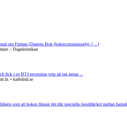
 annat om Firman (Dagens Bok (bokrecensionssajt)). […]
attare – Dagskrönikan
ch fick i en BTJ-recension veta att jag ägnar ...
 år. • kallelind.se
rkligen som att boken fångar det där speciella ögonblicket mellan barnd