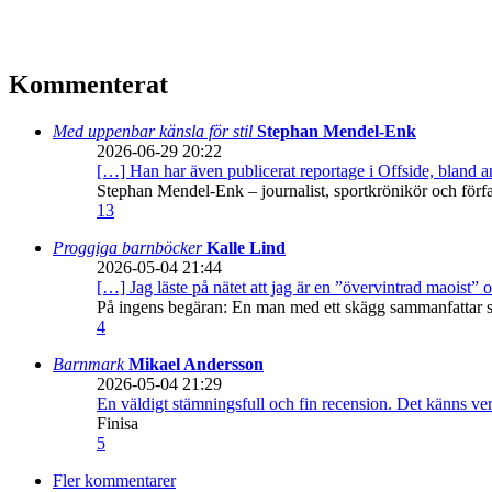
Kommenterat
Med uppenbar känsla för stil
Stephan Mendel-Enk
2026-06-29 20:22
[…] Han har även publicerat reportage i Offside, bland
Stephan Mendel-Enk – journalist, sportkrönikör och förf
13
Proggiga barnböcker
Kalle Lind
2026-05-04 21:44
[…] Jag läste på nätet att jag är en ”övervintrad maoist” o
På ingens begäran: En man med ett skägg sammanfattar sitt
4
Barnmark
Mikael Andersson
2026-05-04 21:29
En väldigt stämningsfull och fin recension. Det känns ve
Finisa
5
Fler kommentarer