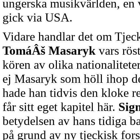
ungerska musikvärlden, en
gick via USA.
Vidare handlar det om Tjeck
TomáÂš Masaryk
vars rös
kören av olika nationalitete
ej Masaryk som höll ihop de
hade han tidvis den kloke r
får sitt eget kapitel här.
Sig
betydelsen av hans tidiga b
på grund av ny tjeckisk for