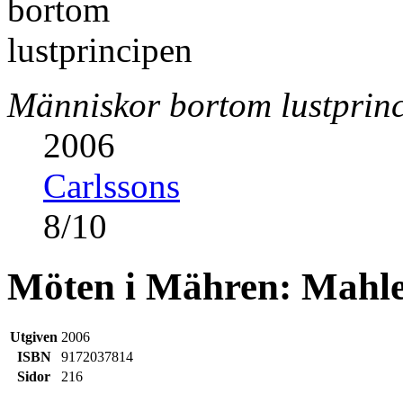
Människor bortom lustprin
2006
Carlssons
8
/
10
Möten i Mähren: Mahl
Utgiven
2006
ISBN
9172037814
Sidor
216