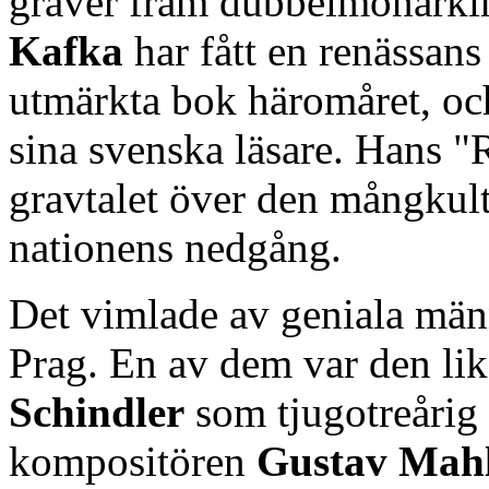
gräver fram dubbelmonark
Kafka
har fått en renässans
utmärkta bok häromåret, o
sina svenska läsare. Hans "
gravtalet över den mångkult
nationens nedgång.
Det vimlade av geniala män
Prag. En av dem var den l
Schindler
som tjugotreårig 
kompositören
Gustav Mah