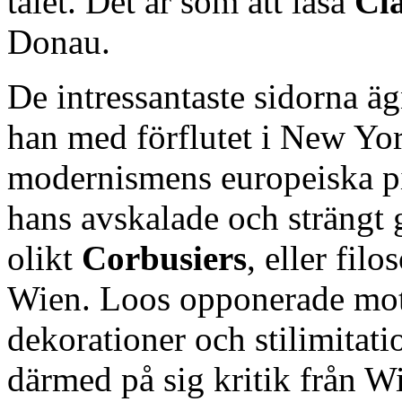
talet. Det är som att läsa
Cl
Donau.
De intressantaste sidorna ä
han med förflutet i New Yo
modernismens europeiska pi
hans avskalade och strängt g
olikt
Corbusiers
, eller fil
Wien. Loos opponerade mot
dekorationer och stilimitati
därmed på sig kritik från W