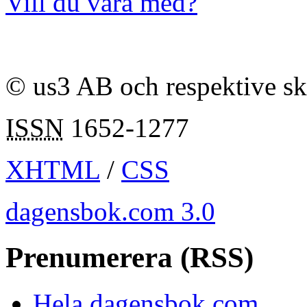
Vill du vara med?
© us3 AB och respektive s
ISSN
1652-1277
XHTML
/
CSS
dagensbok.com 3.0
Prenumerera (RSS)
Hela dagensbok.com