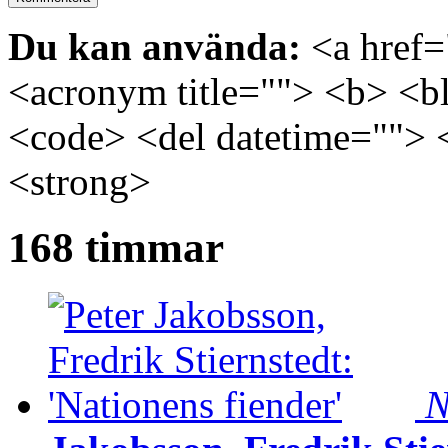
Du kan använda:
<a href="
<acronym title=""> <b> <bl
<code> <del datetime=""> 
<strong>
168 timmar
N