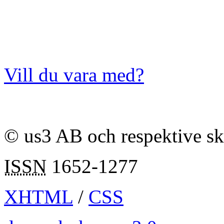
Vill du vara med?
© us3 AB och respektive s
ISSN
1652-1277
XHTML
/
CSS