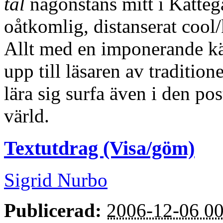
tal
någonstans mitt i Kattega
oåtkomlig, distanserat cool/
Allt med en imponerande kä
upp till läsaren av tradition
lära sig surfa även i den po
värld.
Textutdrag (Visa/göm)
Sigrid Nurbo
Publicerad:
2006-12-06 00