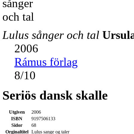
Lulus sånger och tal
Ursul
2006
Rámus förlag
8
/
10
Seriös dansk skalle
Utgiven
2006
ISBN
9197506133
Sidor
68
Orginaltitel
Lulus sange og taler