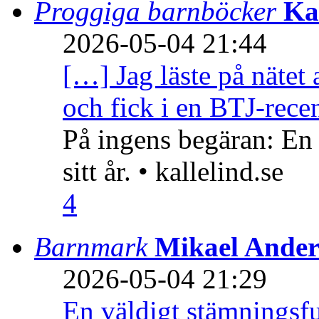
Proggiga barnböcker
Ka
2026-05-04 21:44
[…] Jag läste på nätet 
och fick i en BTJ-recen
På ingens begäran: En
sitt år. • kallelind.se
4
Barnmark
Mikael Ander
2026-05-04 21:29
En väldigt stämningsfu