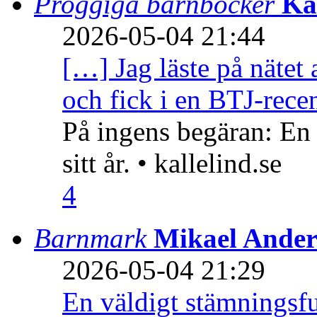
Proggiga barnböcker
Ka
2026-05-04 21:44
[…] Jag läste på nätet 
och fick i en BTJ-recen
På ingens begäran: En
sitt år. • kallelind.se
4
Barnmark
Mikael Ander
2026-05-04 21:29
En väldigt stämningsfu