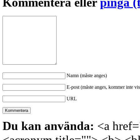
Kommentera eller
pinga (
Namn (måste anges)
E-post (måste anges, kommer inte vis
URL
Du kan använda:
<a href="
<acronym title=""> <b> <bl