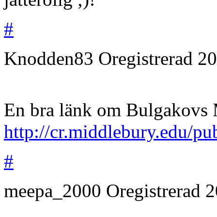
#
Knodden83
Oregistrerad
20
En bra länk om Bulgakovs M
http://cr.middlebury.edu/pu
#
meepa_2000
Oregistrerad
2