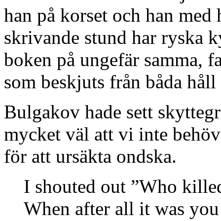
han på korset och han med hö
skrivande stund har ryska 
boken på ungefär samma, fas
som beskjuts från båda hål
Bulgakov hade sett skyttegr
mycket väl att vi inte beh
för att ursäkta ondska.
I shouted out ”Who kille
When after all it was y