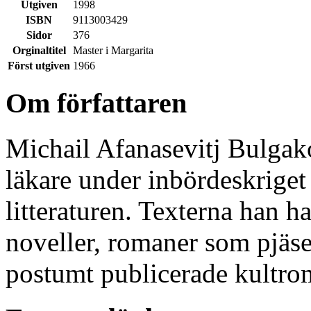
Utgiven
1998
ISBN
9113003429
Sidor
376
Orginaltitel
Master i Margarita
Först utgiven
1966
Om författaren
Michail Afanasevitj Bulga
läkare under inbördeskriget 
litteraturen. Texterna han ha
noveller, romaner som pjäse
postumt publicerade kultr