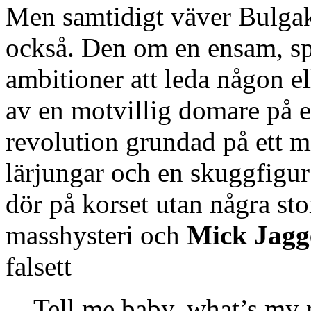
Men samtidigt väver Bulgak
också. Den om en ensam, spi
ambitioner att leda någon e
av en motvillig domare på e
revolution grundad på ett mi
lärjungar och en skuggfig
dör på korset utan några sto
masshysteri och
Mick Jagg
falsett
Tell me baby, what’s my