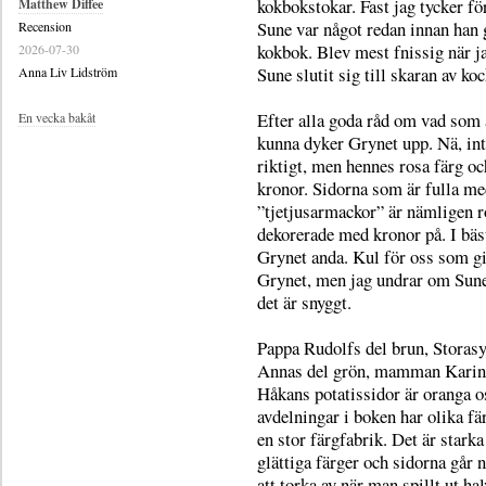
kokbokstokar. Fast jag tycker för
Matthew Diffee
Sune var något redan innan han 
Recension
kokbok. Blev mest fnissig när ja
2026-07-30
Sune slutit sig till skaran av koc
Anna Liv Lidström
Efter alla goda råd om vad som ä
En vecka bakåt
kunna dyker Grynet upp. Nä, int
riktigt, men hennes rosa färg o
kronor. Sidorna som är fulla m
”tjetjusarmackor” är nämligen r
dekorerade med kronor på. I bäs
Grynet anda. Kul för oss som gi
Grynet, men jag undrar om Sune
det är snyggt.
Pappa Rudolfs del brun, Storasy
Annas del grön, mamman Karins
Håkans potatissidor är oranga o
avdelningar i boken har olika f
en stor färgfabrik. Det är starka
glättiga färger och sidorna går 
att torka av när man spillt ut ha