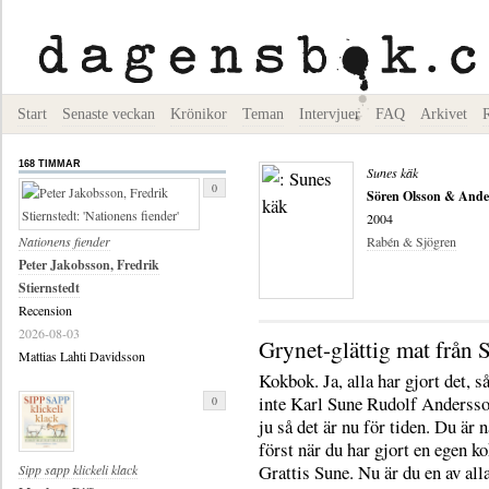
Start
Senaste veckan
Krönikor
Teman
Intervjuer
FAQ
Arkivet
168 TIMMAR
Sunes käk
0
Sören Olsson & Ande
2004
Nationens fiender
Rabén & Sjögren
Peter Jakobsson, Fredrik
Stiernstedt
Recension
2026-08-03
Grynet-glättig mat från 
Mattias Lahti Davidsson
Kokbok. Ja, alla har gjort det, s
inte Karl Sune Rudolf Andersso
0
ju så det är nu för tiden. Du är 
först när du har gjort en egen k
Grattis Sune. Nu är du en av all
Sipp sapp klickeli klack