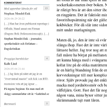
KOMMENTERAT
sockerkakssmeten över boken. 
13
Med uppenbar känsla för stil
är riktigt bra är att den sitter i
Stephan Mendel-Enk
en ringpärm. Det är faktiskt mi
2026-06-29 20:22
favoritihopsättning när det gälle
[…] Han har även publicerat reportage i
kokböcker. För då slår inte sido
Offside, bland annat om Firman
mitt under matlagningen.
(Dagens Bok (bokrecensionssajt)). […]
Stephan Mendel-Enk – journalist,
Maten då, jo, den är inte så svår
sportkrönikör och författare –
slänga ihop. Fast det är inte vär
Dagskrönikan
lättaste heller. Jag tror nog att 
fall måste ha börjat på mellanst
4
Proggiga barnböcker
att kunna hänga med i svängarna
Kalle Lind
kollat lite på de olika maträtter
2026-05-04 21:44
är en härlig blandning från de e
[…] Jag läste på nätet att jag är en
korvstekningar till mer komplic
”övervintrad maoist” och fick i en BTJ-
röror. Själv provade jag det enkl
recension veta att jag ägnar ...
macka med jordnötssmör och ban
På ingens begäran: En man med ett
våffeljärn. Gott. Fast det får nog
skägg sammanfattar sitt år. • kallelind.se
någon vana, mina byxor sitter ju
skrämmande tajt runt låren.
5
Barnmark