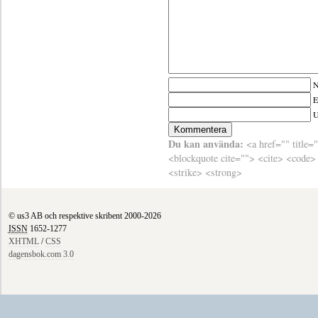
N
E
Du kan använda:
<a href="" title=
<blockquote cite=""> <cite> <code>
<strike> <strong>
© us3 AB och respektive skribent 2000-2026
ISSN
1652-1277
XHTML
/
CSS
dagensbok.com 3.0