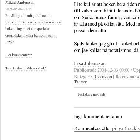
Mikael Andersson
Lite kul är att boken hela tiden 
2026-05-04 21:29
till saker som hänt i de andra b
En väldigt stämningsfull och fin
om Sune. Sunes familj, vänner o
recension. Det känns verkligen som att
är alla med på olika sätt. Med 
boken fångar det där speciella
passar dem alla.
ögonblicket mellan barndom och ...
Finisa
Själv tänker jag gå ut i köket o
om jag kollar på potatismos, då b
Fler kommentarer
Lisa Johansson
Tweets about "#dagensbok"
Publicerad:
Upp
2004-12-03 00:00
/
Kategori:
Recension:
Recension
|
#
Twitter
Författare mot aids
Inga kommentarer ännu
Kommentera eller
pinga (trackb