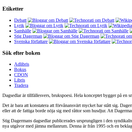
Etiketter
Debatt
Lyrik
Samhälle
Stig Dagerman
Svenska författare
Sök efter boken
Adlibris
Bokus
CDON
Libris
Tradera
Dagsedlar är tillfällesvers, brukspoesi. Hela konceptet bygger på en 
Det är bara att konstatera att förvånansvärt mycket har stått sig. Dag
eller att de fattiga borde nöja sig med råttor som husdjur. Att Dagerman
Stig Dagermans dagsedlar publicerades ursprungligen i den syndikalis
nya utgåvor med jämna mellanrum. Denna är från 1995 och en beklagan