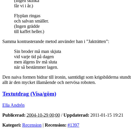
(Ingen skinka
får vi i år.)
Flyplan ringas
och salvan smäller.
(Ingen grädde
till kaffet heller.)
Samma kontrasterande metod använder han i ”Jakträtten”:
Sin broder må man skjuta
vid varje tid på dagen
men älgens liv må sluta
när så bestämmer lagen.
Den naiva formen bidrar till ironin, samtidigt som krigsbilderna stundt
allt är den mycket illamående och nervösa roboten.
Textutdrag (Visa/göm)
Ella Andrén
Publicerad:
2004-10-29 00:00
/
Uppdaterad:
2011-01-15 19:21
Kategori:
Recension
|
Recension:
#1397