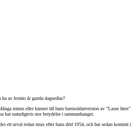
n ha av femtio år gamla dagsedlar?
Många minns eller känner till hans barnsoldatversion av ”Lasse liten”
rna har naturligtvis stor betydelse i sammanhanget.
s ett urval redan strax efter hans död 1954, och har sedan kommit i