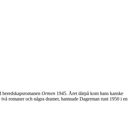
med beredskapsromanen
Ormen
1945. Året därpå kom hans kanske
igare två romaner och några dramer, hamnade Dagerman runt 1950 i en