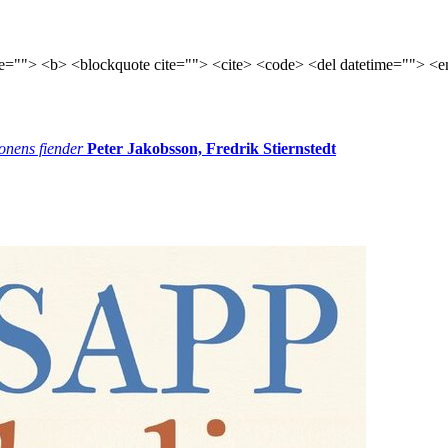
tle=""> <b> <blockquote cite=""> <cite> <code> <del datetime=""> <e
onens fiender
Peter Jakobsson, Fredrik Stiernstedt