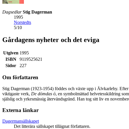
Dagsedlar
Stig Dagerman
1995
Norstedts
5
/
10
Gårdagens nyheter och det eviga
Utgiven
1995
ISBN
9119525621
Sidor
227
Om författaren
Stig Dagerman (1923-1954) föddes och växte upp i Älvkarleby. Efter
viktigaste verk,
De dömdas ö
, en symbolmättad helvetesskildring som 
själslig och yrkesmässig återvändsgränd. Han tog sitt liv en novembe
Externa länkar
Dagermansällskapet
Det litterära sällskapet tillägnat författaren.