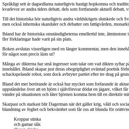
Språkligt sett är dagsedlarna naturligtvis hastigt hopkomna och traditio
kvarlevor av andra tiders debatt, dels som fortfarande aktuell debatt, 
Till det historiska hör naturligtvis andra världskrigets slutskede och 
men också inhemska skandaler och debatter om fattigvården, monarkin
Ibland har de historiska omständigheterna emellertid inte, åtminstone i
fler förklaringar hade varit på sin plats.
Boken avslutas visserligen med en längre kommentar, men den innehålle
för något som precis lästs ut?
Många av dikterna har små ingresser som talar om vad dikten syftar på, s
innehållet. Ibland skapar just deras obegriplighet oväntad poetisk fö
schackspelande robot, som dock avbryter partiet efter tre drag på grun
Bland det mer berörande är också hur mycket som forfarande är aktuellt
uppståndelse över att en björn i självförsvar dödat en jägare, vilket få
vänder på situationen och låter björnen komma hem till en direktör mit
Skarpast och starkast blir Dagerman när det gäller krig, våld och socia
blandning av feghet och bekvämhet som får oss att blunda för orättvis
Kroppar stinka
och gamar slår.