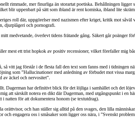
nellt rimmade, mer finurliga än storartat poetiska. Behållningen ligger sn
vilket blir uppenbart på sätt som ibland är rent komiska, ibland lite skr
Sveriges roll där, uppgörelser med nazismen efter kriget, kritik mot såvä
, djurplågeri och pornografi.
 mitt medvetande, överlevt tidens frätande gång. Säkert går poänger förbi
r mest ett trist hopkok av positiv recensioner, vilket förefaller mig bå
å vitt jag förstår i de flesta fall den text som fanns med i tidningen när 
rhöjning som ”Hallucinationer med anledning av förbudet mot vissa marga
d av äckel och nervositet”.
. Dagerman har definitivt blick för det löjliga i samhället och det löj
r mig att särskilt notera en dikt där Dagerman, med utgångspunkt i en händ
t i natten för att dokumentera honom (se textutdrag).
la orättvisor, och han ställer sig alltid på den svages, den lilla männis
or och engagera oss i småsaker som ligger oss nära, i ”Svenskt problem”