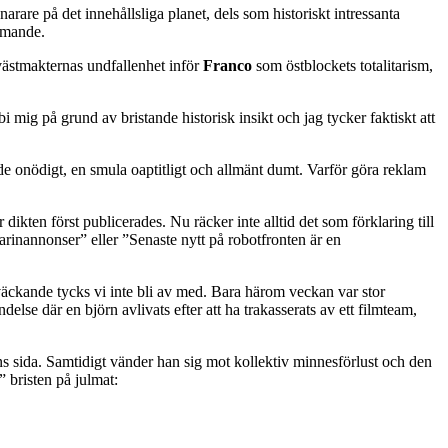
arare på det innehållsliga planet, dels som historiskt intressanta
ämmande.
l västmakternas undfallenhet inför
Franco
som östblockets totalitarism,
 mig på grund av bristande historisk insikt och jag tycker faktiskt att
de onödigt, en smula oaptitligt och allmänt dumt. Varför göra reklam
dikten först publicerades. Nu räcker inte alltid det som förklaring till
rinannonser” eller ”Senaste nytt på robotfronten är en
eväckande tycks vi inte bli av med. Bara härom veckan var stor
else där en björn avlivats efter att ha trakasserats av ett filmteam,
kans sida. Samtidigt vänder han sig mot kollektiv minnesförlust och den
 bristen på julmat: