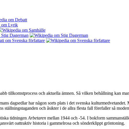
snabb tillkomstprocess och aktuella ämnen. Så vilken behållning kan ma
ermans dagsedlar har någon sorts plats i det svenska kulturmedvetandet. 
s ställningstaganden och åsikter i de allra flesta fall förefaller så mode
tiska tidningen
Arbetaren
mellan 1944 och -54. I bokform sammanställde
svärt oattraktiv historia i gammelrosa och sönderklippt gröntoning.