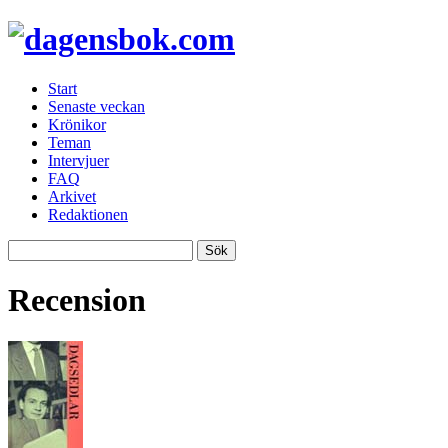
Start
Senaste veckan
Krönikor
Teman
Intervjuer
FAQ
Arkivet
Redaktionen
Recension