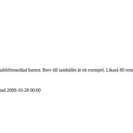
h snabbförmedlad humor. Brev till samhället är ett exempel. Likaså 80 rom
erad
2009-10-28
00:00