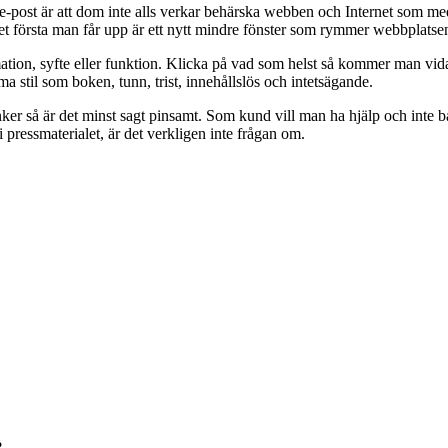
ed e-post är att dom inte alls verkar behärska webben och Internet som m
 första man får upp är ett nytt mindre fönster som rymmer webbplatse
tion, syfte eller funktion. Klicka på vad som helst så kommer man vidare
stil som boken, tunn, trist, innehållslös och intetsägande.
 så är det minst sagt pinsamt. Som kund vill man ha hjälp och inte ba
ressmaterialet, är det verkligen inte frågan om.
?