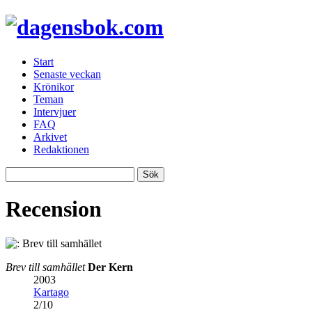
Start
Senaste veckan
Krönikor
Teman
Intervjuer
FAQ
Arkivet
Redaktionen
Recension
Brev till samhället
Der Kern
2003
Kartago
2
/
10