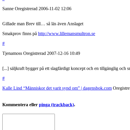
Sanne
Oregistrerad
2006-11-02
12:06
Gillade man Brev till… så läs även Anslaget
Smakprov finns på
http://www.lillemansmultron.se
#
Tjenamoss
Oregistrerad
2007-12-16
10:49
[...] säljkraft bygger på ett slagfärdigt koncept och en tillgänglig oc
#
Kalle Lind “Människor det varit synd om” | dagensbok.com
Oregistr
Kommentera eller
pinga (trackback)
.