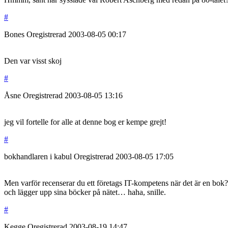
#
Bones
Oregistrerad
2003-08-05
00:17
Den var visst skoj
#
Åsne
Oregistrerad
2003-08-05
13:16
jeg vil fortelle for alle at denne bog er kempe grejt!
#
bokhandlaren i kabul
Oregistrerad
2003-08-05
17:05
Men varför recenserar du ett företags IT-kompetens när det är en bok? D
och lägger upp sina böcker på nätet… haha, snille.
#
Kegge
Oregistrerad
2003-08-19
14:47