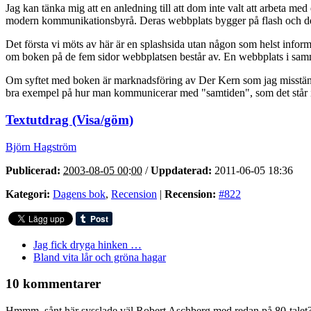
Jag kan tänka mig att en anledning till att dom inte valt att arbeta m
modern kommunikationsbyrå. Deras webbplats bygger på flash och det
Det första vi möts av här är en splashsida utan någon som helst informa
om boken på de fem sidor webbplatsen består av. En webbplats i samma 
Om syftet med boken är marknadsföring av Der Kern som jag misstänker
bra exempel på hur man kommunicerar med "samtiden", som det står i p
Textutdrag (Visa/göm)
Björn Hagström
Publicerad:
2003-08-05 00:00
/
Uppdaterad:
2011-06-05 18:36
Kategori:
Dagens bok
,
Recension
|
Recension:
#822
Jag fick dryga hinken …
Bland vita lår och gröna hagar
10 kommentarer
Hmmm, sånt här sysslade väl Robert Aschberg med redan på 80-talet