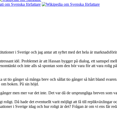
itutioner i Sverige och jag antar att syftet med det hela är marknadsför
essant idé. Problemet är att Hassan bygger på dialog, ett samspel mellan 
genomtänkt och inte alls så spontan som den bör vara för att vara roli
ka ut tio gånger så många brev och sållat tio gånger så hårt bland svar
s om boken. På sin höjd.
ar gånger men mer var det inte. Det var då de ursprungliga breven som var
 roligt. Då hade det eventuellt varit möjligt att få till replikväxlingar och
isationer i Sverige idag och hur roligt är det? Frågan är om vi ens får 