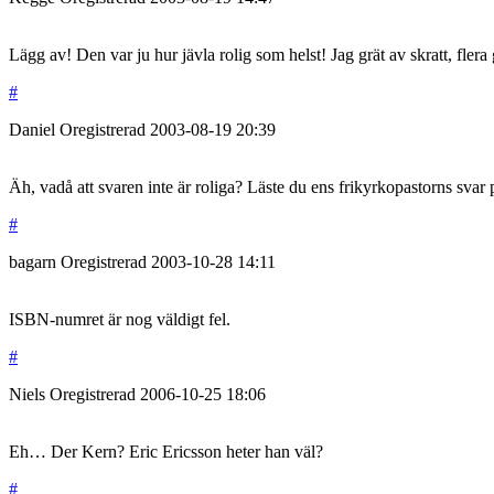
Lägg av! Den var ju hur jävla rolig som helst! Jag grät av skratt, flera
#
Daniel
Oregistrerad
2003-08-19
20:39
Äh, vadå att svaren inte är roliga? Läste du ens frikyrkopastorns sva
#
bagarn
Oregistrerad
2003-10-28
14:11
ISBN-numret är nog väldigt fel.
#
Niels
Oregistrerad
2006-10-25
18:06
Eh… Der Kern? Eric Ericsson heter han väl?
#