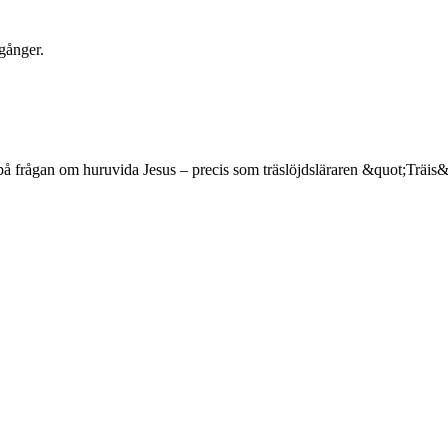
 gånger.
r på frågan om huruvida Jesus – precis som träslöjdsläraren &quot;Träis