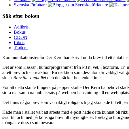
Svenska författare
Sök efter boken
Adlibris
Bokus
CDON
Libris
Tradera
Kommunikationsbyrån Der Kern har skrivit udda brev till ett antal inst
Det är som Hassan, humorprogrammet från P3 ni vet, i textform. En intr
är ett brev och en reaktion. En reaktion som dessutom är väldigt väl 
slutar
Brev till samhället
och det räcker helt enkelt inte.
För att detta skulle fungera på papper skulle Der Kern ha behövt skic
stora massan bara publicerats på webben i anslutning till en webbplat
Det finns några brev som var riktigt roliga och jag skrattade till ett p
Hade man i stället valt att arbeta med e-post hade detta kunnat bli riktigt
svar till och med på konstiga brev till myndigheter, företag och organ
många av dessa som besvarats.