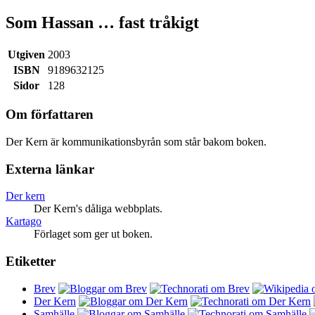
Som Hassan … fast tråkigt
Utgiven
2003
ISBN
9189632125
Sidor
128
Om författaren
Der Kern är kommunikationsbyrån som står bakom boken.
Externa länkar
Der kern
Der Kern's dåliga webbplats.
Kartago
Förlaget som ger ut boken.
Etiketter
Brev
Der Kern
Samhälle