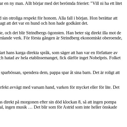
en ny man. Allt börjar med det berömda frieriet: "Vill ni ha ett litet
n otroliga respekt för honom. Alla fall i början. Hon berättar att
 sagt att det var en hund och hon hade godkänt det.
, och det blir Strindbergs ögonsten. Han beter sig direkt illa mot de
samlande verk. För första gången är Strindberg ekonomiskt oberoende,
lart hans karga direkta språk, som säger att han var en författare av
ch hatad av hela etablissemanget, fick därför inget Nobelpris. Folket
sparbössan, spendera dem, pappa spar åt sina barn. Det är roligt att
fekt avvägt med varsam hand, varken för mycket eller för lite. Det
gravas direkt på morgonen efter sin död klockan 8, så att ingen pompa
 tal, ingen musik … Det blir som för Astrid som inte heller önskade