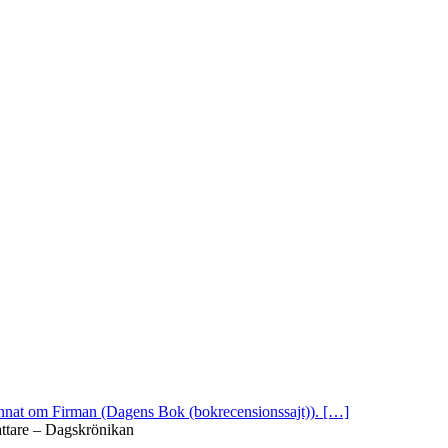
 annat om Firman (Dagens Bok (bokrecensionssajt)). […]
attare – Dagskrönikan