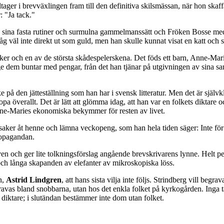
er i brevväxlingen fram till den definitiva skilsmässan, när hon skaffar 
 "Ja tack."
d sina fasta rutiner och surmulna gammelmanssätt och Fröken Bosse med si
såg väl inte direkt ut som guld, men han skulle kunnat visat en katt och
iker och en av de största skådespelerskena. Det föds ett barn, Anne-Marie
 ge dem buntar med pengar, från det han tjänar på utgivningen av sina 
e på den jätteställning som han har i svensk litteratur. Men det är självk
a överallt. Det är lätt att glömma idag, att han var en folkets diktare o
Anne-Maries ekonomiska bekymmer för resten av livet.
saker åt henne och lämna veckopeng, som han hela tiden säger: Inte för 
ropagandan.
n och ger lite tolkningsförslag angående brevskrivarens lynne. Helt per
r och långa skapanden av elefanter av mikroskopiska löss.
n,
Astrid Lindgren
, att hans sista vilja inte följs. Strindberg vill be
egravas bland snobbarna, utan hos det enkla folket på kyrkogården. Inga
 diktare; i slutändan bestämmer inte dom utan folket.