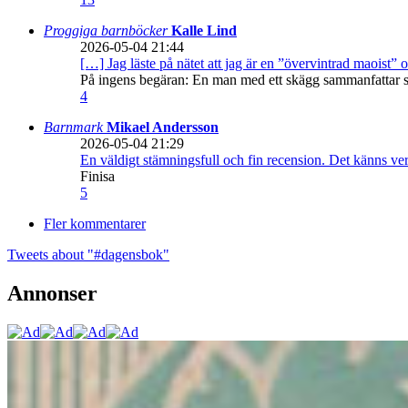
Proggiga barnböcker
Kalle Lind
2026-05-04 21:44
[…] Jag läste på nätet att jag är en ”övervintrad maoist” o
På ingens begäran: En man med ett skägg sammanfattar sitt
4
Barnmark
Mikael Andersson
2026-05-04 21:29
En väldigt stämningsfull och fin recension. Det känns ve
Finisa
5
Fler kommentarer
Tweets about "#dagensbok"
Annonser