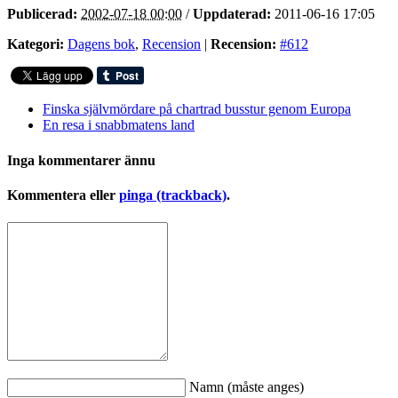
Publicerad:
2002-07-18 00:00
/
Uppdaterad:
2011-06-16 17:05
Kategori:
Dagens bok
,
Recension
|
Recension:
#612
Finska självmördare på chartrad busstur genom Europa
En resa i snabbmatens land
Inga kommentarer ännu
Kommentera eller
pinga (trackback)
.
Namn (måste anges)