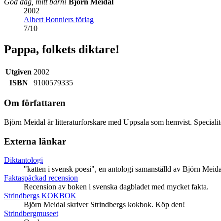
God dag, mitt barn!
Björn Meidal
2002
Albert Bonniers förlag
7
/
10
Pappa, folkets diktare!
Utgiven
2002
ISBN
9100579335
Om författaren
Björn Meidal är litteraturforskare med Uppsala som hemvist. Speciali
Externa länkar
Diktantologi
"katten i svensk poesi", en antologi samanställd av Björn Meida
Faktaspäckad recension
Recension av boken i svenska dagbladet med mycket fakta.
Strindbergs KOKBOK
Björn Meidal skriver Strindbergs kokbok. Köp den!
Strindbergmuseet