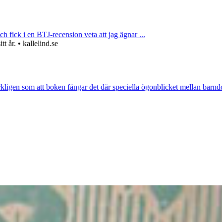
ch fick i en BTJ-recension veta att jag ägnar ...
 år. • kallelind.se
rkligen som att boken fångar det där speciella ögonblicket mellan barnd