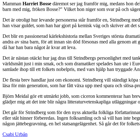
Mamman
Harriet Bosse
däremot ser jag framför mig, medans hon deltag
barn med mig, fröken Bosse?" Vilket hon niger som svar på och säger:
Det är otroligt hur levande personerna står framför en, Strindberg me
han visar guldet, som han har gjort på kemisk väg och skriver att det 
Det blir en passionerad kärlekshistoria mellan Sveriges största dramat
andra av sina barn, för att innan sin död försonas med alla genom att
då har han bara något år kvar att leva.
Det är nästan otäckt hur jag dras till Strindbergs personlighet med tank
världsmått just i min smak, och som dramatiker spelades han ute i Europ
samlade ihop till ett folkets nobelpris, med vars hjälp han tryggade 
De flesta brev handlar just om ekonomi. Strindberg vill ständigt köpa 
läsa för min generation, som har fått växa upp med spara och slösa-p
Björn Meidal gör ett utmärkt jobb, som ciceron kommenterar han breve
glädjer mig att det inte blir några litteraturvetenskapliga utläggninga
Det går för Strindberg som för den nyss aktuella folkliga författarinna
eller ståt hinner förberedas. Ingen folksamling och så vill han inte b
någon jättebegravning, en hel statsangelägenhet. Så går det för folkets
Csabi Urbán