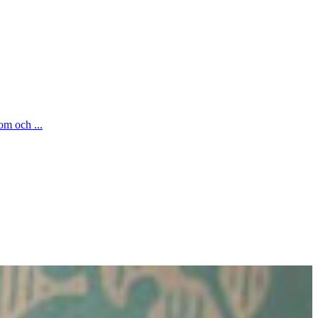
om och ...