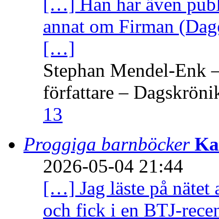
[…] Han har även publi
annat om Firman (Dage
[…]
Stephan Mendel-Enk – 
författare – Dagskröni
13
Proggiga barnböcker
Ka
2026-05-04 21:44
[…] Jag läste på nätet 
och fick i en BTJ-recen