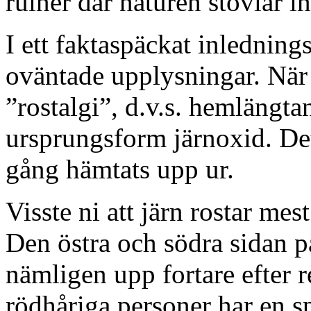
ruiner där naturen stövlar in
I ett faktaspäckat inledning
oväntade upplysningar. När j
”rostalgi”, d.v.s. hemlängtan.
ursprungsform järnoxid. Det
gång hämtats upp ur.
Visste ni att järn rostar mes
Den östra och södra sidan p
nämligen upp fortare efter r
rödhåriga personer har en sp