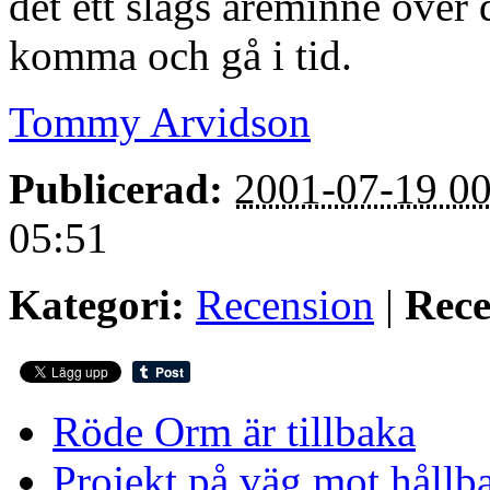
det ett slags äreminne över 
komma och gå i tid.
Tommy Arvidson
Publicerad:
2001-07-19 00
05:51
Kategori:
Recension
|
Rece
Röde Orm är tillbaka
Projekt på väg mot hållb