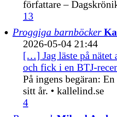
författare – Dagskröni
13
Proggiga barnböcker
Ka
2026-05-04 21:44
[…] Jag läste på nätet 
och fick i en BTJ-recen
På ingens begäran: En
sitt år. • kallelind.se
4