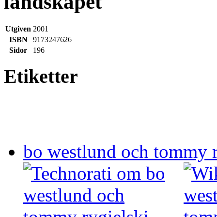
landskapet
Utgiven
2001
ISBN
9173247626
Sidor
196
Etiketter
bo westlund och tommy r