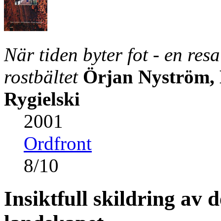
När tiden byter fot - en re
rostbältet
Örjan Nyström,
Rygielski
2001
Ordfront
8
/
10
Insiktfull skildring av d