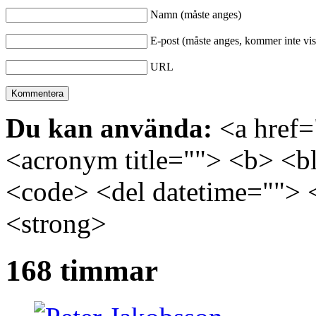
Namn (måste anges)
E-post (måste anges, kommer inte vis
URL
Du kan använda:
<a href="
<acronym title=""> <b> <bl
<code> <del datetime=""> 
<strong>
168 timmar