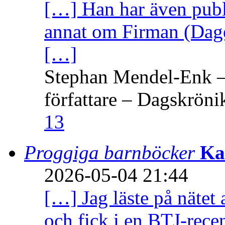
[…] Han har även publi
annat om Firman (Dage
[…]
Stephan Mendel-Enk – 
författare – Dagskröni
13
Proggiga barnböcker
Ka
2026-05-04 21:44
[…] Jag läste på nätet 
och fick i en BTJ-recen