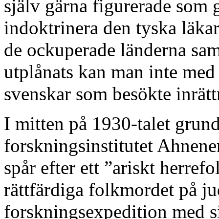
själv gärna figurerade som g
indoktrinera den tyska läka
de ockuperade länderna sam
utplånats kan man inte med
svenskar som besökte inrätt
I mitten på 1930-talet gru
forskningsinstitutet Ahnener
spår efter ett ”ariskt herr
rättfärdiga folkmordet på ju
forskningsexpedition med si