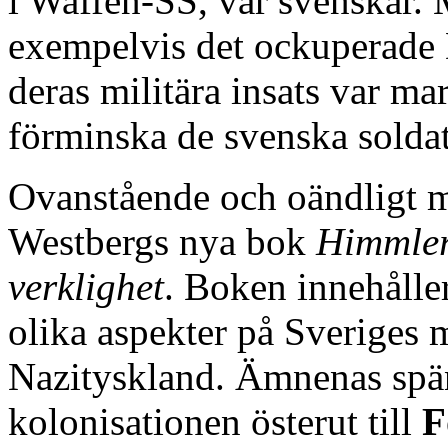
i Waffen-SS, var svenskar. 
exempelvis det ockuperade 
deras militära insats var mar
förminska de svenska soldat
Ovanstående och oändligt my
Westbergs nya bok
Himmler
verklighet
. Boken innehålle
olika aspekter på Sveriges
Nazityskland. Ämnenas spänn
kolonisationen österut till
F