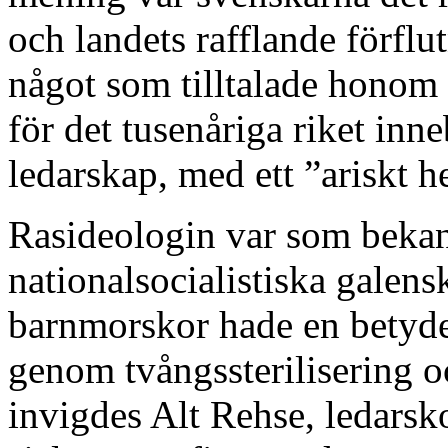
och landets rafflande förfl
något som tilltalade honom 
för det tusenåriga riket inne
ledarskap, med ett ”ariskt h
Rasideologin var som bekant
nationalsocialistiska galens
barnmorskor hade en betydels
genom tvångssterilisering o
invigdes Alt Rehse, ledarsk