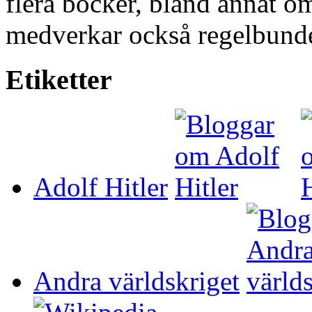
flera böcker, bland annat 
medverkar också regelbundet 
Etiketter
Adolf Hitler
Andra världskriget