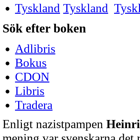
Tyskland
Sök efter boken
Adlibris
Bokus
CDON
Libris
Tradera
Enligt nazistpampen
Heinr
mening var svenskarna det r