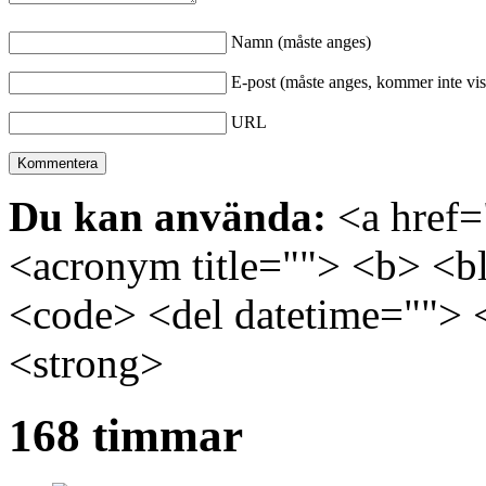
Namn (måste anges)
E-post (måste anges, kommer inte vis
URL
Du kan använda:
<a href="
<acronym title=""> <b> <bl
<code> <del datetime=""> 
<strong>
168 timmar