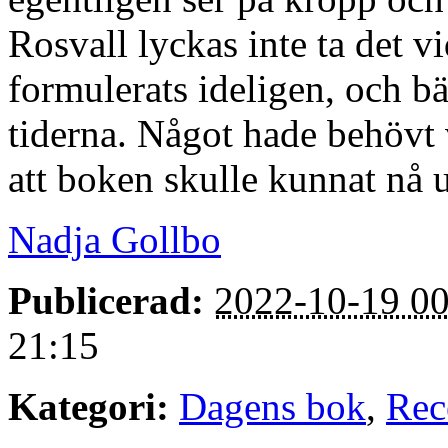
Rosvall lyckas inte ta det v
formulerats ideligen, och b
tiderna. Något hade behövt 
att boken skulle kunnat nå u
Nadja Gollbo
Publicerad:
2022-10-19 00
21:15
Kategori:
Dagens bok
,
Rec