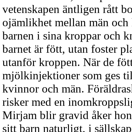
vetenskapen äntligen rått b
ojämlikhet mellan män och k
barnen i sina kroppar och 
barnet är fött, utan foster p
utanför kroppen. När de föt
mjölkinjektioner som ges ti
kvinnor och män. Föräldrask
risker med en inomkroppslig
Mirjam blir gravid åker hon 
sitt barn naturligt, i sällsk