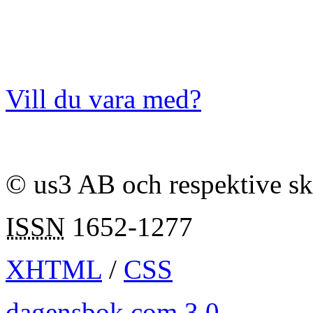
Vill du vara med?
© us3 AB och respektive s
ISSN
1652-1277
XHTML
/
CSS
dagensbok.com 3.0