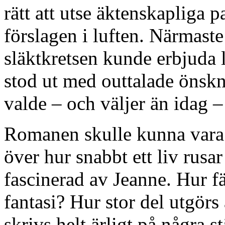
rätt att utse äktenskapliga p
förslagen i luften. Närmast
släktkretsen kunde erbjuda l
stod ut med outtalade önsk
valde – och väljer än idag – 
Romanen skulle kunna vara e
över hur snabbt ett liv rusar
fascinerad av Jeanne. Hur f
fantasi? Hur stor del utgör
skrivs helt ärligt på några s