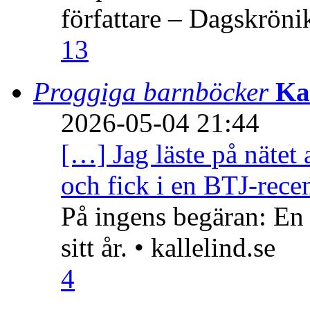
författare – Dagskröni
13
Proggiga barnböcker
Ka
2026-05-04 21:44
[…] Jag läste på nätet 
och fick i en BTJ-recen
På ingens begäran: En
sitt år. • kallelind.se
4