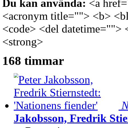
Du kan använda:
<a href="
<acronym title=""> <b> <bl
<code> <del datetime=""> 
<strong>
168 timmar
N
Jakobsson, Fredrik Stie