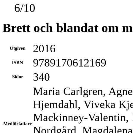
6
/
10
Brett och blandat om 
2016
Utgiven
9789170612169
ISBN
340
Sidor
Maria Carlgren, Agne
Hjemdahl, Viveka Kje
Mackinney-Valentin, 
Medförfattare
Nordgård, Magdalena 