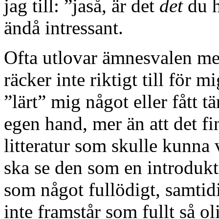
jag till: ”jaså, är det
det
du h
ändå intressant.
Ofta utlovar ämnesvalen mer
räcker inte riktigt till för m
”lärt” mig något eller fått 
egen hand, mer än att det fi
litteratur som skulle kunn
ska se den som en introdukti
som något fullödigt, samtid
inte framstår som fullt så o