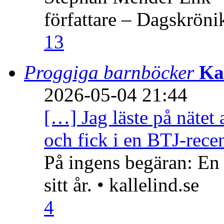
författare – Dagskröni
13
Proggiga barnböcker
Ka
2026-05-04 21:44
[…] Jag läste på nätet 
och fick i en BTJ-recen
På ingens begäran: En
sitt år. • kallelind.se
4