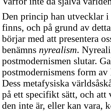
Varför inte då själva världe
Den princip han utvecklar i 
finns, och på grund av detta
börjar med att presentera os
benämns
nyrealism
. Nyreal
postmodernismen slutar. Gab
postmodernismens form av ko
Dess metafysiska världsåskå
på ett specifikt sätt, och at
den inte är, eller kan vara, 