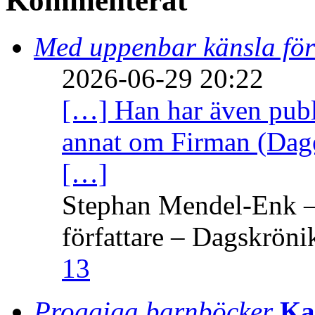
Kommenterat
Med uppenbar känsla för
2026-06-29 20:22
[…] Han har även publi
annat om Firman (Dage
[…]
Stephan Mendel-Enk – 
författare – Dagskröni
13
Proggiga barnböcker
Ka