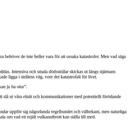
ra behöver de inte heller vara för att orsaka katastrofer. Men vad sägs
ildas. Intensiva och smala dödsstrålar skickas ut längs stjärnans
 ligga i strålens väg, vore det katastrofalt för livet.
kan ju ha otur”.
 att slå ut våra elnät och kommunikationer med potentiellt förödande
vindar uppför sig någorlunda regelbundet och välbekant, men naturliga
a om vad ett rejält vulkanutbrott kan ställa till med.