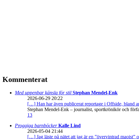
Kommenterat
Med uppenbar känsla för stil
Stephan Mendel-Enk
2026-06-29 20:22
[…] Han har även publicerat reportage i Offside, bland
Stephan Mendel-Enk – journalist, sportkrönikör och förf
13
Proggiga barnböcker
Kalle Lind
2026-05-04 21:44
[…] Jag läste på nätet att jag är en ”övervintrad maoist” o