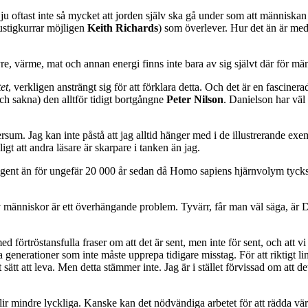
oftast inte så mycket att jorden själv ska gå under som att människan och
ustigkurrar möjligen
Keith Richards
) som överlever. Hur det än är med 
re, värme, mat och annan energi finns inte bara av sig självt där för män
tet
, verkligen ansträngt sig för att förklara detta. Och det är en fascinera
och sakna) den alltför tidigt bortgångne
Peter Nilson
. Danielson har väl 
um. Jag kan inte påstå att jag alltid hänger med i de illustrerande exe
gt att andra läsare är skarpare i tanken än jag.
igent än för ungefär 20 000 år sedan då Homo sapiens hjärnvolym tycks h
av människor är ett överhängande problem. Tyvärr, får man väl säga, är D
med förtröstansfulla fraser om att det är sent, men inte för sent, och att
enerationer som inte måste upprepa tidigare misstag. För att riktigt lin
t sätt att leva. Men detta stämmer inte. Jag är i stället förvissad om a
i blir mindre lyckliga. Kanske kan det nödvändiga arbetet för att rädda