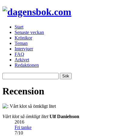
Start
Senaste veckan
Krönikor
Teman
Intervjuer
FAQ
Arkivet
Redaktionen
Recension
Vårt klot så ömkligt litet
Ulf Danielsson
2016
Fri tanke
7
/
10