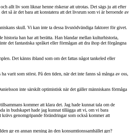
 allt liv som liknar henne riskerar att utrotas. Det sägs ju att efter
det så är det bara att konstatera att det livsrum som vi är beroende av
niskans skull. Vi kan inte ta dessa livsnödvändiga faktorer för givet.
de historia han har att berätta. Han blandar mellan kulturhistoria,
inte det fantastiska språket eller förmågan att dra ihop det förgångna
mplen. Det känns ibland som om det fattas något tankeled eller
a varit som störst. På den tiden, när det inte fanns så många av oss,
anielsson inte särskilt optimistisk när det gäller människans förmåga
 vi tillsammans kommer att klara det. Jag hade kunnat tala om de
da in budskapet hade jag kunnat tillägga att vi, om vi bara
tt det krävs genomgripande förändringar som också kommer att
 världen ge en annan mening än den konsumtionssamhället ger?