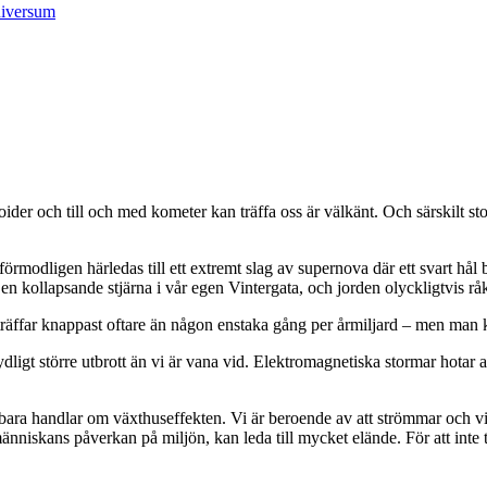
ider och till och med kometer kan träffa oss är välkänt. Och särskilt sto
modligen härledas till ett extremt slag av supernova där ett svart hål b
 kollapsande stjärna i vår egen Vintergata, och jorden olyckligtvis råkade
inträffar knappast oftare än någon enstaka gång per årmiljard – men man 
ydligt större utbrott än vi är vana vid. Elektromagnetiska stormar hotar
e bara handlar om växthuseffekten. Vi är beroende av att strömmar och 
nniskans påverkan på miljön, kan leda till mycket elände. För att inte tal