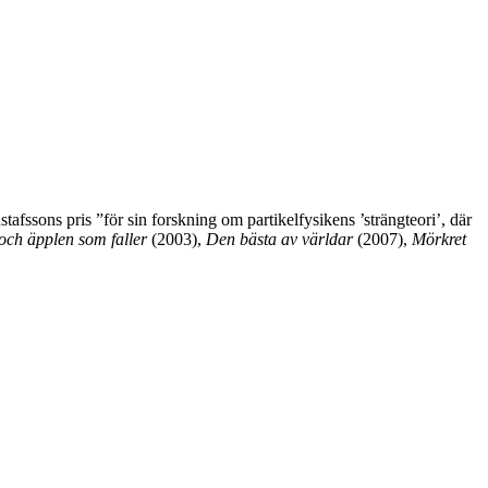
afssons pris ”för sin forskning om partikelfysikens ’strängteori’, där
och äpplen som faller
(2003),
Den bästa av världar
(2007),
Mörkret