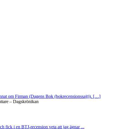
 annat om Firman (Dagens Bok (bokrecensionssajt)). […]
attare – Dagskrönikan
ch fick i en BTJ-recension veta att jag ägnar ...