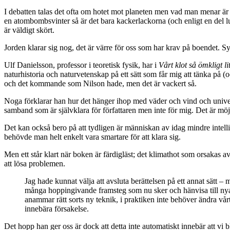
I debatten talas det ofta om hotet mot planeten men vad man menar är ju 
en atombombsvinter så är det bara kackerlackorna (och enligt en del l
är väldigt skört.
Jorden klarar sig nog, det är värre för oss som har krav på boendet. Sy
Ulf Danielsson, professor i teoretisk fysik, har i
Vårt klot så ömkligt li
naturhistoria och naturvetenskap på ett sätt som får mig att tänka på (
och det kommande som Nilson hade, men det är vackert så.
Noga förklarar han hur det hänger ihop med väder och vind och univers
samband som är självklara för författaren men inte för mig. Det är möjli
Det kan också bero på att tydligen är människan av idag mindre intell
behövde man helt enkelt vara smartare för att klara sig.
Men ett står klart när boken är färdigläst; det klimathot som orsakas 
att lösa problemen.
Jag hade kunnat välja att avsluta berättelsen på ett annat sätt – 
många hoppingivande framsteg som nu sker och hänvisa till nya g
anammar rätt sorts ny teknik, i praktiken inte behöver ändra vår
innebära försakelse.
Det hopp han ger oss är dock att detta inte automatiskt innebär att v