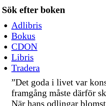
Sök efter boken
Adlibris
Bokus
CDON
Libris
Tradera
”Det goda i livet var kon
framgång måste därför s
När hans odlingar bloms