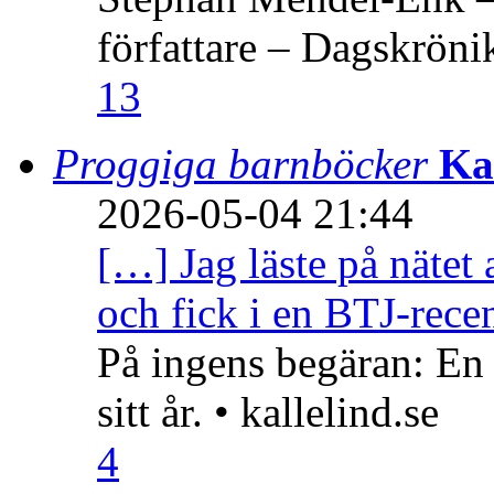
författare – Dagskröni
13
Proggiga barnböcker
Ka
2026-05-04 21:44
[…] Jag läste på nätet 
och fick i en BTJ-recen
På ingens begäran: En
sitt år. • kallelind.se
4