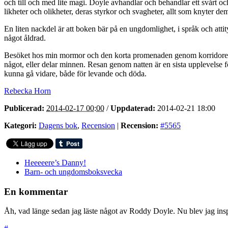
och till och med lite magi. Doyle avhandlar och behandlar ett svårt o
likheter och olikheter, deras styrkor och svagheter, allt som knyter d
En liten nackdel är att boken bär på en ungdomlighet, i språk och attit
något åldrad.
Besöket hos min mormor och den korta promenaden genom korridoren va
något, eller delar minnen. Resan genom natten är en sista upplevelse f
kunna gå vidare, både för levande och döda.
Rebecka Horn
Publicerad:
2014-02-17 00:00
/
Uppdaterad:
2014-02-21 18:00
Kategori:
Dagens bok
,
Recension
|
Recension:
#5565
Heeeeere’s Danny!
Barn- och ungdomsboksvecka
En kommentar
Åh, vad länge sedan jag läste något av Roddy Doyle. Nu blev jag insp