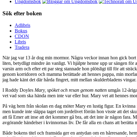
Ungdomsbok
Sök efter boken
Adlibris
Bokus
CDON
Libris
Tradera
När jag var 13 år dog min mormor. Några veckor innan hon gick bort
liten, betydligt mindre än vanligt. Vi hjälpte henne upp ur sängen fö
varsin arm och efter ett par steg stannade hon plötsligt till för att sträc
genom korridoren och mamma berättade att hennes pappa, min morfar, of
jag hade känt det där hårda fingret, mitt mellan skulderbladens vingar.
I Roddy Doyles
Mary, spöket och resan genom natten
umgås 12-åriga 
vet vad som ska hända men inte var eller hur. Mary vet att hennes m
På väg hem från skolan en dag möter Mary en lustig figur. En kvinn
men kunde inte släppa taget om jordelivet förrän hon visste att det sku
att få Emer att inse att det kommer gå bra, att det inte är någon fara.
avgörande händelser i kvinnornas liv. De får alla en chans att berätta m
Både bokens titel och framsida ger en antydan om en hårresande, hems