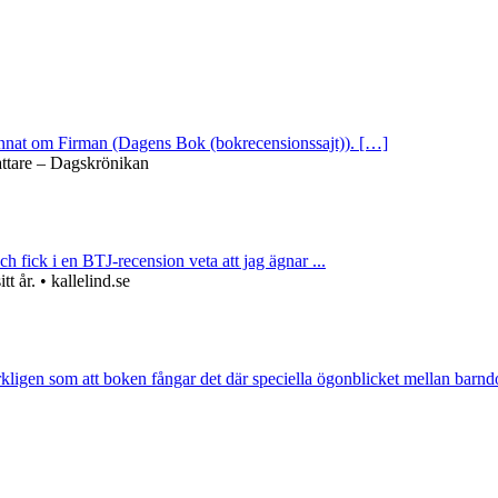
 annat om Firman (Dagens Bok (bokrecensionssajt)). […]
attare – Dagskrönikan
ch fick i en BTJ-recension veta att jag ägnar ...
 år. • kallelind.se
rkligen som att boken fångar det där speciella ögonblicket mellan barnd