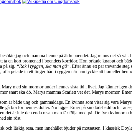
 besökte jag och mamma henne på äldreboendet. Jag minns det så väl. 
r att ta en kort promenad i boendets korridor. Hon orkade knappt och bå
ka på sig.
“Rak i ryggen, ska man gå”
. Efter ännu ett par trevande steg 
ta petade in ett finger hårt i ryggen när han tyckte att hon eller hen
Mary med sin mormor under hennes sista tid i livet. Jag känner igen de
ormor snart ska dö. Marys mamma Scarlett vet det. Marys mormor, Emer, 
a som är både ung och gammaldags. En kvinna som visar sig vara Marys
lle gå bra för hennes dotter. Nu ligger Emer på sin dödsbädd och Tanseys
 Men det är inte den enda resan man får följa med på. De fyra kvinnorna h
ed sin röst.
k och läskig resa, men innehållet bjuder på motsatsen. I klassisk Doy