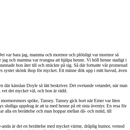
Det var bara jag, mamma och mormor och plötsligt var mormor så
de jag och mamma var tvungna att hjälpa henne. Vi höll henne stadigt i
stannade hon åter till och sträckte på sig. Så där fortsatte vår promenad
nes syster skönk ihop för mycket. Ett minne dök upp i mitt huvud, även
n där känslan Doyle så lätt beskriver. Det ovetande vetandet, när man
vet det mycket väl, och hon är rädd.
 mormorsmors spöke, Tansey. Tansey gick bort när Emer var liten
 slutliga uppdrag är att ta med henne på ett sista äventyr. En resa för
ar alla en berättelse och man hoppar mellan då- och nutid, till
le-anda är det en berättelse med mycket värme, dråplig humor, vemod