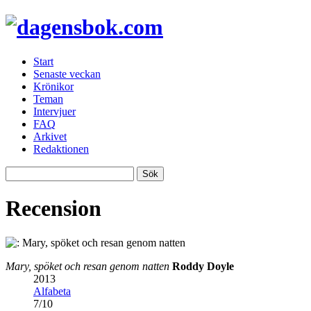
Start
Senaste veckan
Krönikor
Teman
Intervjuer
FAQ
Arkivet
Redaktionen
Recension
Mary, spöket och resan genom natten
Roddy Doyle
2013
Alfabeta
7
/
10