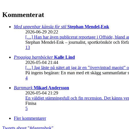
Kommenterat
Med uppenbar känsla för stil
Stephan Mendel-Enk
2026-06-29 20:22
[…] Han har även publicerat reportage i Offside, bland
Stephan Mendel-Enk – journalist, sportkrönikör och förf
13
Proggiga barnböcker
Kalle Lind
2026-05-04 21:44
[…] Jag läste på nätet att jag är en ”övervintrad maoist” o
På ingens begäran: En man med ett skägg sammanfattar sitt
4
Barnmark
Mikael Andersson
2026-05-04 21:29
En väldigt stämningsfull och fin recension. Det känns ve
Finisa
5
Fler kommentarer
Tweets about "#dagensbok"