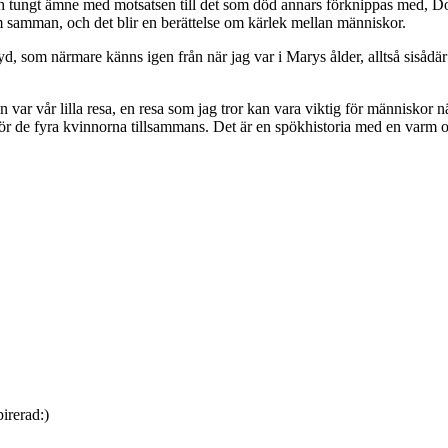
ch tungt ämne med motsatsen till det som död annars förknippas med, Doy
em samman, och det blir en berättelse om kärlek mellan människor.
yd, som närmare känns igen från när jag var i Marys ålder, alltså sisådär
r vår lilla resa, en resa som jag tror kan vara viktig för människor 
ör de fyra kvinnorna tillsammans. Det är en spökhistoria med en varm oc
irerad:)