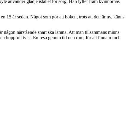
le använder glädje istället för sorg. Han lyfter fram kvinnornas
 en 15 år sedan. Något som gör att boken, trots att den är ny, känns
när någon närstående snart ska lämna. Att man tillsammans minns
h hoppfull tvist. En resa genom tid och rum, för att finna ro och