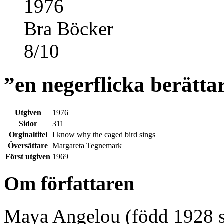
1976
Bra Böcker
8
/
10
”en negerflicka berätt
Utgiven
1976
Sidor
311
Orginaltitel
I know why the caged bird sings
Översättare
Margareta Tegnemark
Först utgiven
1969
Om författaren
Maya Angelou (född 1928 s