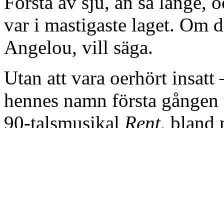
Första av sju, än så länge,
var i mastigaste laget. Om 
Angelou, vill säga.
Utan att vara oerhört insatt –
hennes namn första gången
90-talsmusikal
Rent
, bland
”La Vie Bohème” – måste jag
mest mångfacetterade, intr
människor jag hört talas om
Hon växte upp på den fatti