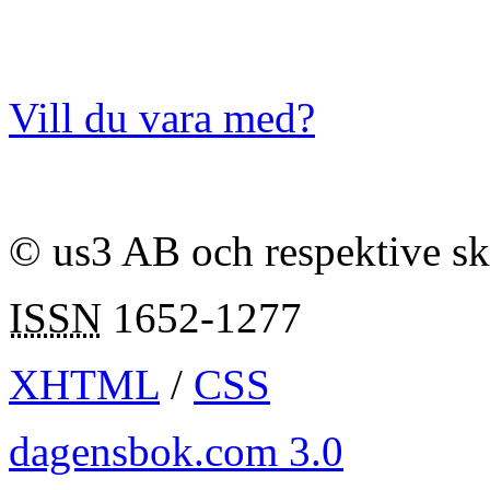
Vill du vara med?
© us3 AB och respektive s
ISSN
1652-1277
XHTML
/
CSS
dagensbok.com 3.0