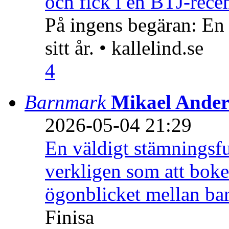
och fick i en BTJ-recen
På ingens begäran: En
sitt år. • kallelind.se
4
Barnmark
Mikael Ander
2026-05-04 21:29
En väldigt stämningsfu
verkligen som att boke
ögonblicket mellan ba
Finisa