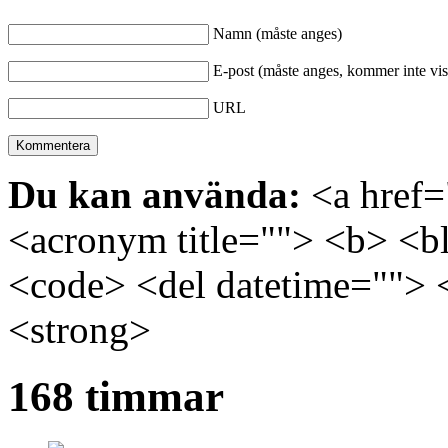
Namn (måste anges)
E-post (måste anges, kommer inte vis
URL
Du kan använda:
<a href="
<acronym title=""> <b> <bl
<code> <del datetime=""> 
<strong>
168 timmar