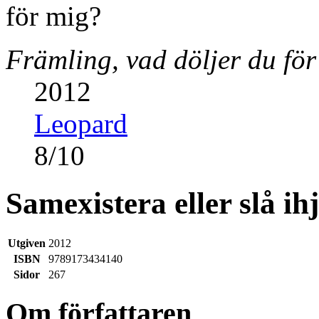
Främling, vad döljer du fö
2012
Leopard
8
/
10
Samexistera eller slå i
Utgiven
2012
ISBN
9789173434140
Sidor
267
Om författaren