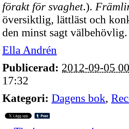
förakt för svaghet
.).
Främlin
översiktlig, lättläst och ko
den minst sagt välbehövlig.
Ella Andrén
Publicerad:
2012-09-05 00
17:32
Kategori:
Dagens bok
,
Rec