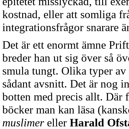
epitetet misslyckad, till ex
kostnad, eller att somliga f
integrationsfrågor snarare än
Det är ett enormt ämne Prift
breder han ut sig över så öv
smula tungt. Olika typer av 
sådant avsnitt. Det är nog int
botten med precis allt. Där 
böcker man kan läsa (kans
muslimer
eller
Harald Ofst