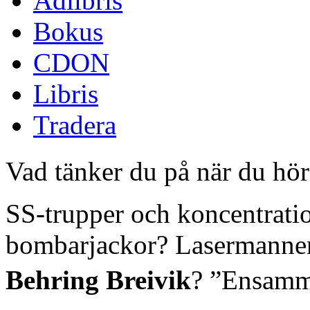
Adlibris
Bokus
CDON
Libris
Tradera
Vad tänker du på när du hör o
SS-trupper och koncentrati
bombarjackor? Lasermanne
Behring Breivik
? ”Ensamma