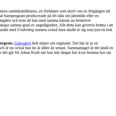
stora samtidsskildrarna, en författare som skrev om en förgången tid
sar barnprogram producerade på fel sida om järnridån eller en
ängden och trots att han med samma känsla nu beskriver
skapa samma grad av angelägenhet. Allt detta kan givetvis bottna i att
m unikt med
Underdog
numera också bara skulle te sig som just en bok
tergren
s
Gangsters
helt stöper om orginalet. Det här är ju en
 och är nu också han tio år äldre än senast. Sammantaget är det ändå en
hur det går för Johan Kraft när han inte längre bor kvar hemma hos sin