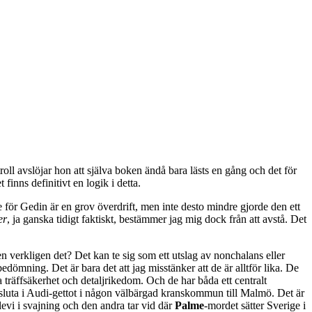
troll avslöjar hon att själva boken ändå bara lästs en gång och det för
finns definitivt en logik i detta.
för Gedin är en grov överdrift, men inte desto mindre gjorde den ett
er
, ja ganska tidigt faktiskt, bestämmer jag mig dock från att avstå. Det
en verkligen det? Det kan te sig som ett utslag av nonchalans eller
bedömning. Det är bara det att jag misstänker att de är alltför lika. De
träffsäkerhet och detaljrikedom. Och de har båda ett centralt
t sluta i Audi-gettot i någon välbärgad kranskommun till Malmö. Det är
levi i svajning och den andra tar vid där
Palme
-mordet sätter Sverige i