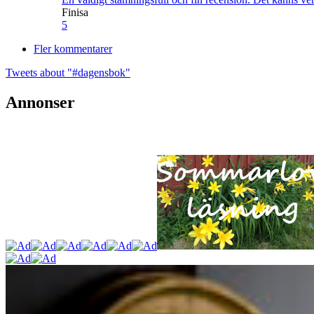
Finisa
5
Fler kommentarer
Tweets about "#dagensbok"
Annonser