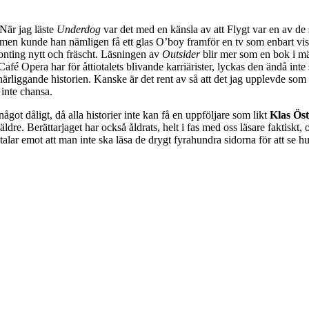
 När jag läste
Underdog
var det med en känsla av att Flygt var en av de 
formen kunde han nämligen få ett glas O’boy framför en tv som enbart vi
onting nytt och fräscht. Läsningen av
Outsider
blir mer som en bok i m
 Opera har för åttiotalets blivande karriärister, lyckas den ändå inte 
 närliggande historien. Kanske är det rent av så att det jag upplevde so
 inte chansa.
got dåligt, då alla historier inte kan få en uppföljare som likt
Klas Ös
re. Berättarjaget har också åldrats, helt i fas med oss läsare faktiskt,
talar emot att man inte ska läsa de drygt fyrahundra sidorna för att se 