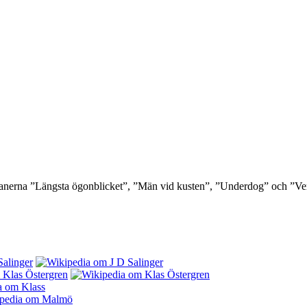
omanerna ”Längsta ögonblicket”, ”Män vid kusten”, ”Underdog” och ”V