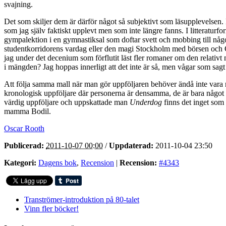
svajning.
Det som skiljer dem är därför något så subjektivt som läsupplevelsen.
som jag själv faktiskt upplevt men som inte längre fanns. I litteratur
gympalektion i en gymnastiksal som doftar svett och mobbing till någ
studentkorridorens vardag eller den magi Stockholm med börsen och Café
jag under det decenium som förflutit läst fler romaner om den relativt
i mängden? Jag hoppas innerligt att det inte är så, men vågar som sagt
Att följa samma mall när man gör uppföljaren behöver ändå inte vara nå
kronologisk uppföljare där personerna är densamma, de är bara något äld
värdig uppföljare och uppskattade man
Underdog
finns det inget som 
mamma Bodil.
Oscar Rooth
Publicerad:
2011-10-07 00:00
/
Uppdaterad:
2011-10-04 23:50
Kategori:
Dagens bok
,
Recension
|
Recension:
#4343
Tranströmer-introduktion på 80-talet
Vinn fler böcker!