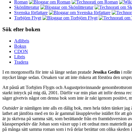
Roman
Skönlitteratur
Svenska författare
Torbjörn Flygt
Sök efter boken
Adlibris
Bokus
CDON
Libris
Tradera
I en morgonsoffa för inte så länge sedan pratade
Jessika Gedin
i roll
mycket länge sedan. Orsaken var att inte riskera att förstöra den urspru
Att påstå att Torbjörn Flygts och Augustprisvinnande genombrottsro
starkt intryck på mig då, 2001. Därför var min plan att inför denna r
säger givetvis något om denna bok som inte är rakt igenom positivt, 
Outsider
är nämligen inte alls en dålig bok, men hela tiden tänker jag 
lathet att jämföra med en tio år gammal läsupplevelse istället för att g
är ju skrivna på samma sätt, som berättande från en framtidsversion a
klassperspektiv där Johan som växer upp i ett ordnat men materiellt ga
på många sätt samma roman som i två delar berättar om olika skeden i J