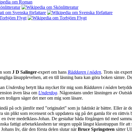
en som
J D Salinger
-expert om hans
Räddaren i nöden
. Trots sin exper
ngliga läsupplevelsen, att en till läsning bara kan göra boken sämre. Det 
man
Underdog
betytt lika mycket för mig som
Räddaren i nöden
betydde 
ecension även läsa om
Underdog
. Någonstans under läsningen av
Outsid
men troligen säger det mer om mig som läsare.
ändå på och jämför med ”originalet” som ju faktiskt är bättre. Eller är d
öra sin plikt som recensent och uppdatera sig på det gamla för en rättvis 
v en övre medelklass-Johan. De gestaltar båda förgången tid med samma 
nska fattigt arbetarklasshem tar stegen uppåt längst klasstrappan för at
ohans liv, där den första delen slutar när
Bruce Springsteen
sätter Ul