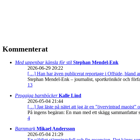
Kommenterat
Med uppenbar känsla för stil
Stephan Mendel-Enk
2026-06-29 20:22
[…] Han har även publicerat reportage i Offside, bland
Stephan Mendel-Enk – journalist, sportkrönikör och förf
13
Proggiga barnböcker
Kalle Lind
2026-05-04 21:44
[…] Jag läste på nätet att jag är en ”övervintrad maoist” o
På ingens begäran: En man med ett skägg sammanfattar sitt
4
Barnmark
Mikael Andersson
2026-05-04 21:29
En väldigt stämningsfull och fin recension. Det känns ve