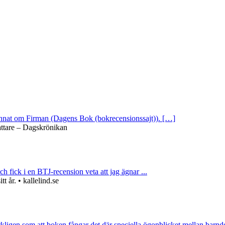
 annat om Firman (Dagens Bok (bokrecensionssajt)). […]
attare – Dagskrönikan
ch fick i en BTJ-recension veta att jag ägnar ...
 år. • kallelind.se
rkligen som att boken fångar det där speciella ögonblicket mellan barnd