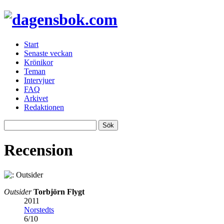
Start
Senaste veckan
Krönikor
Teman
Intervjuer
FAQ
Arkivet
Redaktionen
Recension
Outsider
Torbjörn Flygt
2011
Norstedts
6
/
10