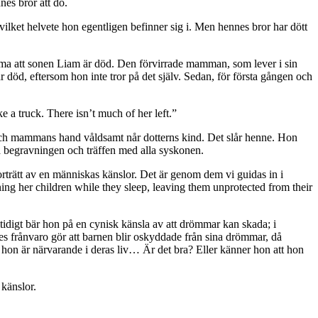
nes bror att dö.
vilket helvete hon egentligen befinner sig i. Men hennes bror har dött
mamma att sonen Liam är död. Den förvirrade mamman, som lever i sin
är död, eftersom hon inte tror på det själv. Sedan, för första gången och
e a truck. There isn’t much of her left.”
ord och mammans hand våldsamt når dotterns kind. Det slår henne. Hon
lva begravningen och träffen med alla syskonen.
t porträtt av en människas känslor. Det är genom dem vi guidas in i
ing her children while they sleep, leaving them unprotected from their
mtidigt bär hon på en cynisk känsla av att drömmar kan skada; i
nes frånvaro gör att barnen blir oskyddade från sina drömmar, då
hon är närvarande i deras liv… Är det bra? Eller känner hon att hon
känslor.