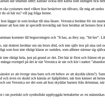
l kärnan där smärtan sitter; kanske också den kärna som slutligen fick hen
n råa cynismen med vilken hon beskriver sin tillvaro, får mig att undra 
r du så här nu? vill jag fråga henne.
 hon lägger in som krokar till sina läsare. Veronica berättar för sin 
nner att hon inte är speciellt trovärdig när hon berättar att hennes bror 
mamman kommer till begravningen och ”It has, as they say, ”hit her”. Lik
en, när dottern berättar om sin brors död, och inte själv tror på sina 
idigt som hon inte riktigt klarar av nutiden, som alltmer närmar sig sjä
ir inte riktigt hela, just på grund av det. Det här är först och främst et
av många exempel på det är när Veronica är ute och kör i natten ”abandon
dkänslor av att överge sina barn och ett behov av att skydda (dem?). Sa
 död och även en skuld och känsla av hjälplöshet, när hon känner att hen
och om Veronica ser det som att hon skyddar barnen från drömmar, när 
t i sin poetiskt och symboliskt uppbyggda betraktelse av en människas 