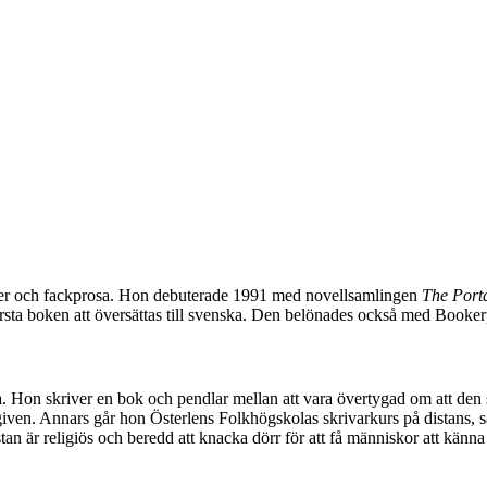
ller och fackprosa. Hon debuterade 1991 med novellsamlingen
The Porta
sta boken att översättas till svenska. Den belönades också med Booker
va. Hon skriver en bok och pendlar mellan att vara övertygad om att den s
utgiven. Annars går hon Österlens Folkhögskolas skrivarkurs på distans,
stan är religiös och beredd att knacka dörr för att få människor att känna