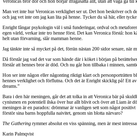
Veronicas bror dör och hon börjar ifrågasätta allt, utan att våga gå til
Man vet inte hur Veronicas verklighet ser ut. Det hon beskriver och de
och jag vet inte om jag kan lita på henne. Tycker du så här, eller tycke
Enright fångar psykologin väl i små funderingar, ordval och metaforer
egen värld, verkar inte tro henne först. Det kan Veronica förstå: hon kä
helt utan förvarning, slår mamman henne.
Jag tänkte inte så mycket på det, förrän nästan 200 sidor senare, när 
Då förstår jag vad det var som hände där i köket i början på berättels
förstår att hennes bror är död. Och nu går hon tillbaka i minnen, samt
Hon ser inte någon eller någonting riktigt klart och personporträtten bl
hennes verklighet och förflutna. Och det är Enright skicklig på! Ett 
dreams.”
Bara i den här meningen, går det att tolka in att Veronica bär på skul
cynismen en potentiell ilska över hur allt blivit och över att Liam är
meningen är en paradox: drömmar är vanligen sett som något positivt 
förstör sina barns hoppfulla naivitet, genom sin blotta närvaro?
The Gathering
rymmer absolut en viss spänning, men är mest intressan
Karin Palmqvist