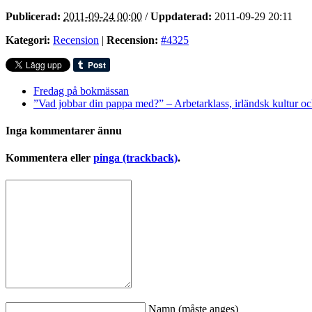
Publicerad:
2011-09-24 00:00
/
Uppdaterad:
2011-09-29 20:11
Kategori:
Recension
|
Recension:
#4325
Fredag på bokmässan
”Vad jobbar din pappa med?” – Arbetarklass, irländsk kultur och
Inga kommentarer ännu
Kommentera eller
pinga (trackback)
.
Namn (måste anges)