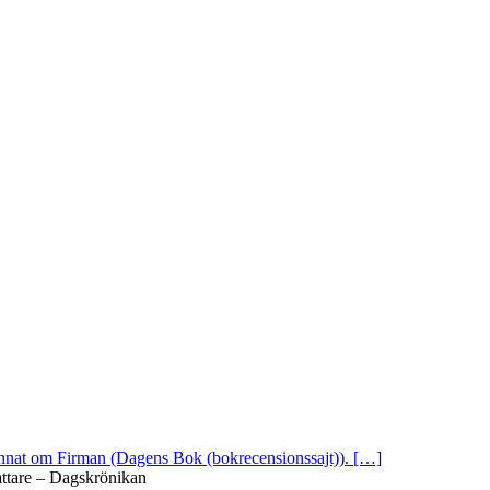
 annat om Firman (Dagens Bok (bokrecensionssajt)). […]
attare – Dagskrönikan