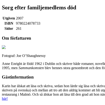
Sorg efter familjemedlems död
Utgiven
2007
ISBN
9780224078733
Sidor
261
Om författaren
Fotograf: Joe O’Shaughnessy
Anne Enright är född 1962 i Dublin och skriver både romaner, nove
1995, men
Sammankomsten
blev hennes stora genombrott och den för
Gästinformation
Karin har älskat att läsa och skriva, sedan hon lärde sig läsa och skri
skriven på svenska) och mellan att tro att den aldrig kommer att bli 
restaurang i Malmö. Och så älskar hon att läsa till den grad att hon nä
här!