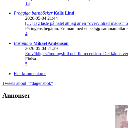
13
Proggiga barnböcker
Kalle Lind
2026-05-04 21:44
[…] Jag läste på nätet att jag är en ”övervintrad maoist” o
På ingens begäran: En man med ett skägg sammanfattar sitt
4
Barnmark
Mikael Andersson
2026-05-04 21:29
En väldigt stämningsfull och fin recension. Det känns ve
Finisa
5
Fler kommentarer
Tweets about "#dagensbok"
Annonser