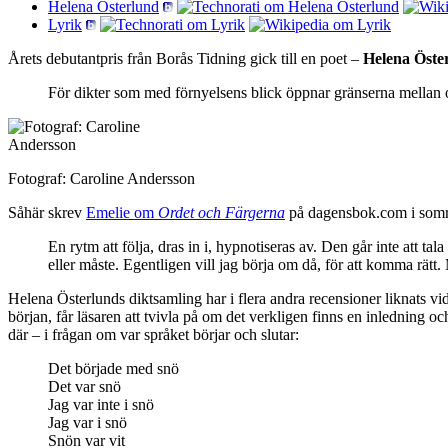
Helena Österlund
Lyrik
Årets debutantpris från Borås Tidning gick till en poet –
Helena Öste
För dikter som med förnyelsens blick öppnar gränserna mellan 
Fotograf: Caroline Andersson
Såhär skrev
Emelie om
Ordet och Färgerna
på dagensbok.com i somr
En rytm att följa, dras in i, hypnotiseras av. Den går inte att tala 
eller måste. Egentligen vill jag börja om då, för att komma rätt. 
Helena Österlunds diktsamling har i flera andra recensioner liknats vid
början, får läsaren att tvivla på om det verkligen finns en inledning 
där – i frågan om var språket börjar och slutar:
Det började med snö
Det var snö
Jag var inte i snö
Jag var i snö
Snön var vit