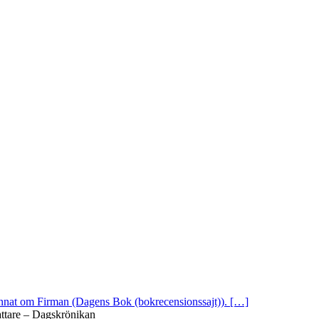
 annat om Firman (Dagens Bok (bokrecensionssajt)). […]
attare – Dagskrönikan