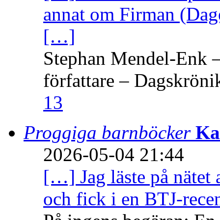
annat om Firman (Dage
[…]
Stephan Mendel-Enk – 
författare – Dagskröni
13
Proggiga barnböcker
Ka
2026-05-04 21:44
[…] Jag läste på nätet 
och fick i en BTJ-recen