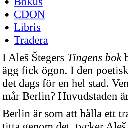
Bokus
CDON
Libris
Tradera
I Aleš Štegers
Tingens bok
b
ägg fick ögon. I den poetis
det dags för en hel stad. V
mår Berlin? Huvudstaden ä
Berlin är som att hålla ett t
titta genom det, tycker Aleš