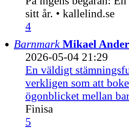
På ingens begäran: En
sitt år. • kallelind.se
4
Barnmark
Mikael Ander
2026-05-04 21:29
En väldigt stämningsfu
verkligen som att boke
ögonblicket mellan ba
Finisa
5