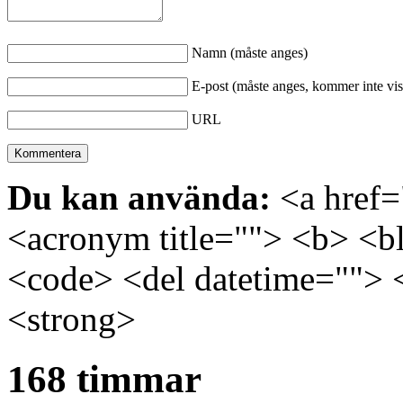
Namn (måste anges)
E-post (måste anges, kommer inte vis
URL
Du kan använda:
<a href="
<acronym title=""> <b> <bl
<code> <del datetime=""> 
<strong>
168 timmar