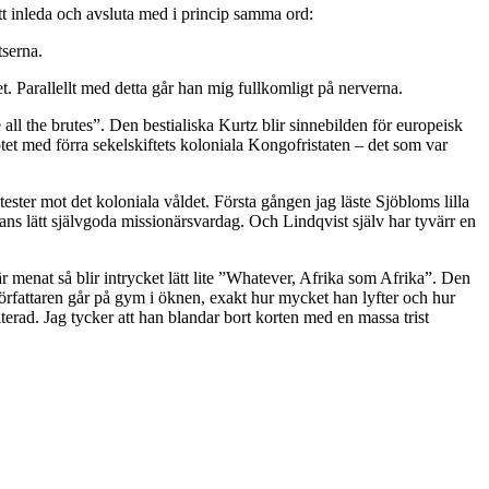
att inleda och avsluta med i princip samma ord:
tserna.
t. Parallellt med detta går han mig fullkomligt på nerverna.
all the brutes”. Den bestialiska Kurtz blir sinnebilden för europeisk
tet med förra sekelskiftets koloniala Kongofristaten – det som var
ster mot det koloniala våldet. Första gången jag läste Sjöbloms lilla
ans lätt självgoda missionärsvardag. Och Lindqvist själv har tyvärr en
är menat så blir intrycket lätt lite ”Whatever, Afrika som Afrika”. Den
örfattaren går på gym i öknen, exakt hur mycket han lyfter och hur
iterad. Jag tycker att han blandar bort korten med en massa trist