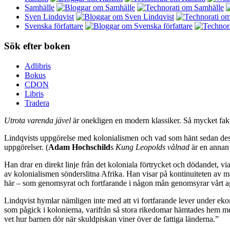
Samhälle
Sven Lindqvist
Svenska författare
Sök efter boken
Adlibris
Bokus
CDON
Libris
Tradera
Utrota varenda jävel
är onekligen en modern klassiker. Så mycket faktis
Lindqvists uppgörelse med kolonialismen och vad som hänt sedan dess 
uppgörelser. (
Adam Hochschild
s
Kung Leopolds vålnad
är en annan 
Han drar en direkt linje från det koloniala förtrycket och dödandet, v
av kolonialismen sönderslitna Afrika. Han visar på kontinuiteten av mä
här – som genomsyrat och fortfarande i någon mån genomsyrar vårt ag
Lindqvist hymlar nämligen inte med att vi fortfarande lever under eko
som pågick i kolonierna, varifrån så stora rikedomar hämtades hem me
vet hur barnen dör när skuldpiskan viner över de fattiga länderna.”