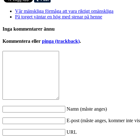
Vår mänskliga förmåga att vara riktigt omänskliga
På torget väntar en hög med stenar på henne
Inga kommentarer ännu
Kommentera eller
pinga (trackback)
.
Namn (måste anges)
E-post (måste anges, kommer inte vis
URL