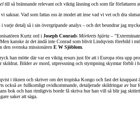
el
till så brännande relevant och viktig läsning och som får författaren 
 vi saknar. Vad som fattas oss är modet att inse vad vi vet och dra slutsa
i varje detalj så i sin övergripande analys – och det beundrar jag mycke
onisatören Kurtz ord i
Joseph Conrad
s
Mörkrets hjärta
– ”Exterminate 
 Men kanske är det ändå inte Conrad som blivit Lindqvists förebild i mö
an den svenska missionären
E W Sjöblom
.
han mötte där var en viktig resurs just för att i Europa röra upp prote
 skildrat. Bilder av mord, utpressning och stympning skymtar förbli i h
indqvist i öknen och skriver om det tropiska Kongo och fast det knappast 
yts också av fullkomligt ovidkommande, detaljerade skildringar av hur f
s bok och han rimligtvis borde få skriva hur han vill så blir jag skitirr
gare saker att säga.