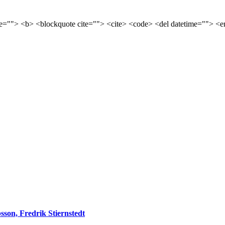
tle=""> <b> <blockquote cite=""> <cite> <code> <del datetime=""> <e
sson, Fredrik Stiernstedt