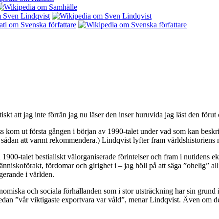
kt att jag inte förrän jag nu läser den inser huruvida jag läst den förut
kom ut första gången i början av 1990-talet under vad som kan beskriv
sådan att varmt rekommendera.) Lindqvist lyfter fram världshistoriens m
ia 1900-talet bestialiskt välorganiserade förintelser och fram i nutide
nniskoförakt, fördomar och girighet i – jag höll på att säga ”ohelig” al
erande i världen.
nomiska och sociala förhållanden som i stor utsträckning har sin grund
dan ”vår viktigaste exportvara var våld”, menar Lindqvist. Även om de 