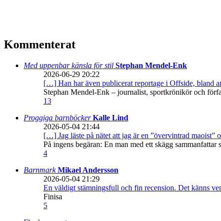
Kommenterat
Med uppenbar känsla för stil
Stephan Mendel-Enk
2026-06-29 20:22
[…] Han har även publicerat reportage i Offside, bland
Stephan Mendel-Enk – journalist, sportkrönikör och förf
13
Proggiga barnböcker
Kalle Lind
2026-05-04 21:44
[…] Jag läste på nätet att jag är en ”övervintrad maoist” o
På ingens begäran: En man med ett skägg sammanfattar sitt
4
Barnmark
Mikael Andersson
2026-05-04 21:29
En väldigt stämningsfull och fin recension. Det känns ve
Finisa
5