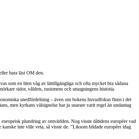
 eller bara läst OM den.
as som en liten våg av lättillgängliga och ofta mycket bra sådana
örkare sidor, våldets, rasismens och utsugningens historia.
ns ekonomiska snedfördelning – även om bokens huvudfokus finns i det
lians, men kyrkans välsignelse har ju snarare varit regel än undantag
 i europeisk plundring av omvärlden. Nog visste dåtidens européer vad
kanske inte ville veta, så visste de. ”Liksom bildade européer idag