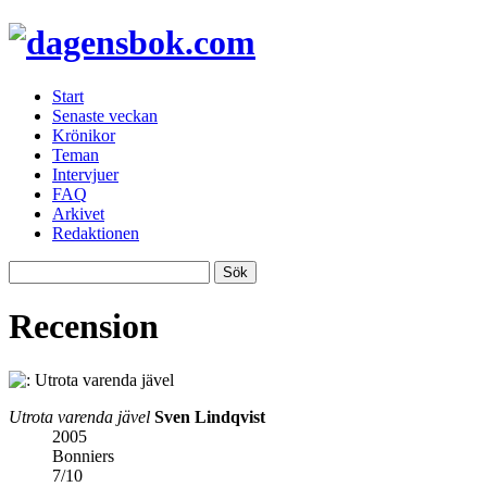
Start
Senaste veckan
Krönikor
Teman
Intervjuer
FAQ
Arkivet
Redaktionen
Recension
Utrota varenda jävel
Sven Lindqvist
2005
Bonniers
7
/
10