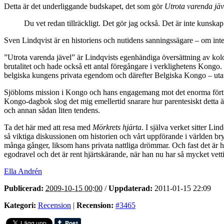
Detta är det underliggande budskapet, det som gör
Utrota varenda jäv
Du vet redan tillräckligt. Det gör jag också. Det är inte kunskap
Sven Lindqvist är en historiens och nutidens sanningssägare – om inte 
”Utrota varenda jävel” är Lindqvists egenhändiga översättning av kol
brutalitet och hade också ett antal föregångare i verklighetens Kongo.
belgiska kungens privata egendom och därefter Belgiska Kongo – ut
Sjöbloms mission i Kongo och hans engagemang mot det enorma förtryck 
Kongo-dagbok slog det mig emellertid snarare hur parentesiskt detta är
och annan sådan liten tendens.
Ta det här med att resa med
Mörkrets hjärta
. I själva verket sitter L
så viktiga diskussionen om historien och vårt uppförande i världen br
många gånger, liksom hans privata nattliga drömmar. Och fast det är han
egodravel och det är rent hjärtskärande, när han nu har så mycket vetti
Ella Andrén
Publicerad:
2009-10-15 00:00
/
Uppdaterad:
2011-01-15 22:09
Kategori:
Recension
|
Recension:
#3465