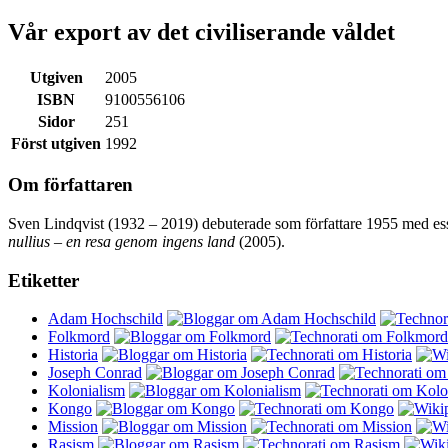
Vår export av det civiliserande våldet
Utgiven
2005
ISBN
9100556106
Sidor
251
Först utgiven
1992
Om författaren
Sven Lindqvist (1932 – 2019) debuterade som författare 1955 med e
nullius – en resa genom ingens land
(2005).
Etiketter
Adam Hochschild
Folkmord
Historia
Joseph Conrad
Kolonialism
Kongo
Mission
Rasism