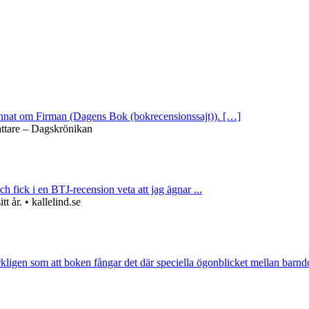
 annat om Firman (Dagens Bok (bokrecensionssajt)). […]
attare – Dagskrönikan
ch fick i en BTJ-recension veta att jag ägnar ...
 år. • kallelind.se
rkligen som att boken fångar det där speciella ögonblicket mellan barnd