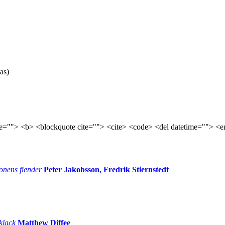
as)
tle=""> <b> <blockquote cite=""> <cite> <code> <del datetime=""> <e
onens fiender
Peter Jakobsson, Fredrik Stiernstedt
 klack
Matthew Diffee