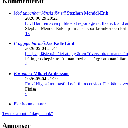
Kommenterat
Med uppenbar känsla för stil
Stephan Mendel-Enk
2026-06-29 20:22
[…] Han har även publicerat reportage i Offside, bland
Stephan Mendel-Enk – journalist, sportkrönikör och förf
13
Proggiga barnböcker
Kalle Lind
2026-05-04 21:44
[…] Jag läste på nätet att jag är en ”övervintrad maoist” o
På ingens begäran: En man med ett skägg sammanfattar sitt
4
Barnmark
Mikael Andersson
2026-05-04 21:29
En väldigt stämningsfull och fin recension. Det känns ve
Finisa
5
Fler kommentarer
Tweets about "#dagensbok"
Annonser