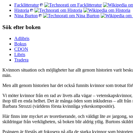
Facklitteratur
Historia
Nina Burton
Sök efter boken
Adlibris
Bokus
CDON
Libris
Tradera
Kvinnors situation och möjligheter har allt genom historien varit besk
män.
Men allt genom historien har det också funnits kvinnor som trotsat för
Vi möter kvinnor från en rad av livets alla vägar – vetenskapskvinnor,
ihop till en enda helhet. Det är många öden som inkluderas – allt fr
Barbara Strozzi (världens första kvinnliga yrkeskompositör).
Här finns inte mycket av teoretiserande, och väldigt lite av jargong, so
skildringar från verkligheten, så boken blir aldrig ytlig. Burtons skildr
Poängen är förstås att fokusera på alla de starka kvinnor som historie