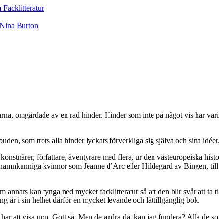
urna, omgärdade av en rad hinder. Hinder som inte på något vis har varit
buden, som trots alla hinder lyckats förverkliga sig själva och sina id
 konstnärer, författare, äventyrare med flera, ur den västeuropeiska hist
ån namnkunniga kvinnor som Jeanne d’Arc eller Hildegard av Bingen, til
m annars kan tynga ned mycket facklitteratur så att den blir svår att ta 
ing är i sin helhet därför en mycket levande och lättillgänglig bok.
n har att visa upp. Gott så. Men de andra då, kan jag fundera? Alla de 