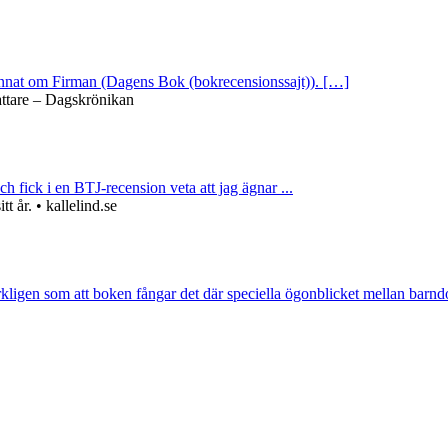
 annat om Firman (Dagens Bok (bokrecensionssajt)). […]
attare – Dagskrönikan
ch fick i en BTJ-recension veta att jag ägnar ...
 år. • kallelind.se
rkligen som att boken fångar det där speciella ögonblicket mellan barnd