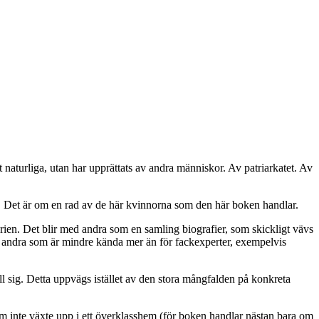
 naturliga, utan har upprättats av andra människor. Av patriarkatet. Av
éer. Det är om en rad av de här kvinnorna som den här boken handlar.
orien. Det blir med andra som en samling biografier, som skickligt vävs
l andra som är mindre kända mer än för fackexperter, exempelvis
till sig. Detta uppvägs istället av den stora mångfalden på konkreta
som inte växte upp i ett överklasshem (för boken handlar nästan bara om