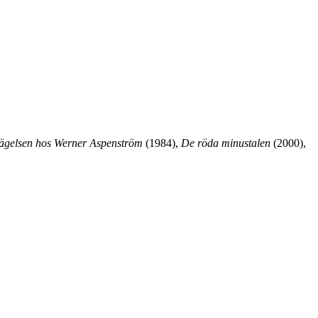
tsägelsen hos Werner Aspenström
(1984),
De röda minustalen
(2000),