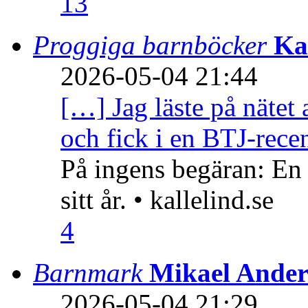
13
Proggiga barnböcker
Ka
2026-05-04 21:44
[…] Jag läste på nätet 
och fick i en BTJ-recen
På ingens begäran: En
sitt år. • kallelind.se
4
Barnmark
Mikael Ander
2026-05-04 21:29