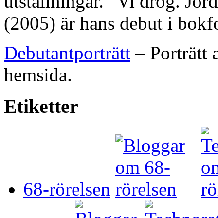
utställningar. ”Vi drog. Jo
(2005) är hans debut i bokf
Debutantporträtt
– Porträtt
hemsida.
Etiketter
68-rörelsen