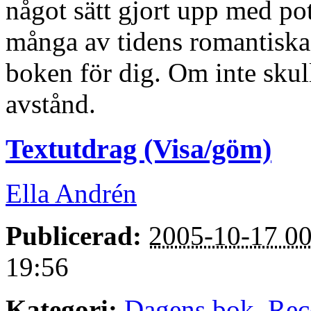
något sätt gjort upp med p
många av tidens romantiska 
boken för dig. Om inte skulle
avstånd.
Textutdrag (Visa/göm)
Ella Andrén
Publicerad:
2005-10-17 00
19:56
Kategori:
Dagens bok
,
Rec