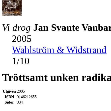
Vi drog
Jan Svante Vanba
2005
Wahlström & Widstrand
1
/
10
Tröttsamt unken radik
Utgiven
2005
ISBN
9146212655
Sidor
334