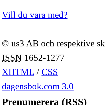
Vill du vara med?
© us3 AB och respektive s
ISSN
1652-1277
XHTML
/
CSS
dagensbok.com 3.0
Prenumerera (RSS)