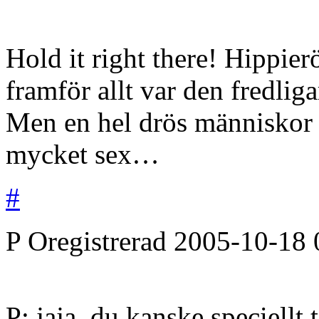
Hold it right there! Hippier
framför allt var den fredli
Men en hel drös människor 
mycket sex…
#
P
Oregistrerad
2005-10-18
P: jaja, du kanske speciellt