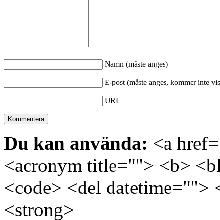
Namn (måste anges)
E-post (måste anges, kommer inte vis
URL
Du kan använda:
<a href="
<acronym title=""> <b> <bl
<code> <del datetime=""> 
<strong>